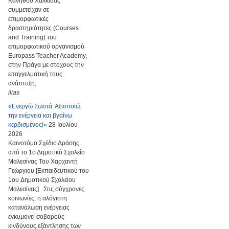
Κανήθου Χαλκίδας
συμμετείχαν σε
επιμορφωτικές
δραστηριότητες (Courses
and Training) του
επιμορφωτικού οργανισμού
Europass Teacher Academy,
στην Πράγα με στόχους την
επαγγελματική τους
ανάπτυξη,
ilias
«Ενεργώ Σωστά: Αξιοποιώ
την ενέργεια και βγαίνω
κερδισμένος!»
28 Ιουλίου
2026
Καινοτόμο Σχέδιο Δράσης
από το 1ο Δημοτικό Σχολείο
Μαλεσίνας Του Χαρχαντή
Γεώργιου [Εκπαιδευτικού του
1ου Δημοτικού Σχολείου
Μαλεσίνας] Στις σύγχρονες
κοινωνίες, η αλόγιστη
κατανάλωση ενέργειας
εγκυμονεί σοβαρούς
κινδύνους εξάντλησης των