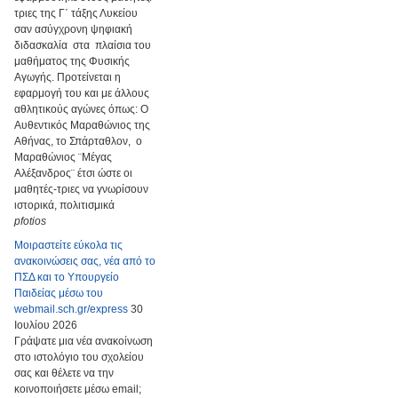
τριες της Γ΄ τάξης Λυκείου
σαν ασύγχρονη ψηφιακή
διδασκαλία στα πλαίσια του
μαθήματος της Φυσικής
Αγωγής. Προτείνεται η
εφαρμογή του και με άλλους
αθλητικούς αγώνες όπως: Ο
Αυθεντικός Μαραθώνιος της
Αθήνας, το Σπάρταθλον, ο
Μαραθώνιος ¨Μέγας
Αλέξανδρος¨ έτσι ώστε οι
μαθητές-τριες να γνωρίσουν
ιστορικά, πολιτισμικά
pfotios
Μοιραστείτε εύκολα τις
ανακοινώσεις σας, νέα από το
ΠΣΔ και το Υπουργείο
Παιδείας μέσω του
webmail.sch.gr/express
30
Ιουλίου 2026
Γράψατε μια νέα ανακοίνωση
στο ιστολόγιο του σχολείου
σας και θέλετε να την
κοινοποιήσετε μέσω email;