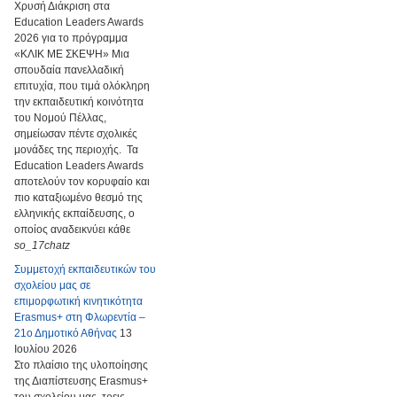
Χρυσή Διάκριση στα
Education Leaders Awards
2026 για το πρόγραμμα
«ΚΛΙΚ ΜΕ ΣΚΕΨΗ» Μια
σπουδαία πανελλαδική
επιτυχία, που τιμά ολόκληρη
την εκπαιδευτική κοινότητα
του Νομού Πέλλας,
σημείωσαν πέντε σχολικές
μονάδες της περιοχής. Τα
Education Leaders Awards
αποτελούν τον κορυφαίο και
πιο καταξιωμένο θεσμό της
ελληνικής εκπαίδευσης, ο
οποίος αναδεικνύει κάθε
so_17chatz
Συμμετοχή εκπαιδευτικών του
σχολείου μας σε
επιμορφωτική κινητικότητα
Erasmus+ στη Φλωρεντία –
21ο Δημοτικό Αθήνας
13
Ιουλίου 2026
Στο πλαίσιο της υλοποίησης
της Διαπίστευσης Erasmus+