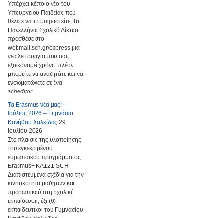
Υπάρχει κάποιο νέο του
Υπουργείου Παιδείας που
θέλετε να το μοιραστείτε; Το
Πανελλήνιο Σχολικό Δίκτυο
πρόσθεσε στο
webmail.sch.gr/express μια
νέα λειτουργία που σας
εξοικονομεί χρόνο: πλέον
μπορείτε να αναζητάτε και να
ενσωματώνετε σε ένα
scheditor
Τα Erasmus νέα μας! –
Ιούλιος 2026 – Γυμνάσιο
Κανήθου Χαλκίδας
29
Ιουλίου 2026
Στο πλαίσιο της υλοποίησης
του εγκεκριμένου
ευρωπαϊκού προγράμματος
Erasmus+ KA121-SCH -
Διαπιστευμένα σχέδια για την
κινητικότητα μαθητών και
προσωπικού στη σχολική
εκπαίδευση, έξι (6)
εκπαιδευτικοί του Γυμνασίου