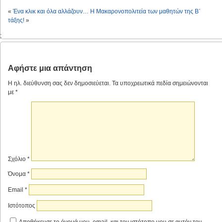
«
Ένα κλικ και όλα αλλάζουν…
Η Μακαρονοπολιτεία των μαθητών της Β΄
τάξης!
»
;
Αφήστε μια απάντηση
Η ηλ. διεύθυνση σας δεν δημοσιεύεται.
Τα υποχρεωτικά πεδία σημειώνονται
με
*
Σχόλιο
*
Όνομα
*
Email
*
Ιστότοπος