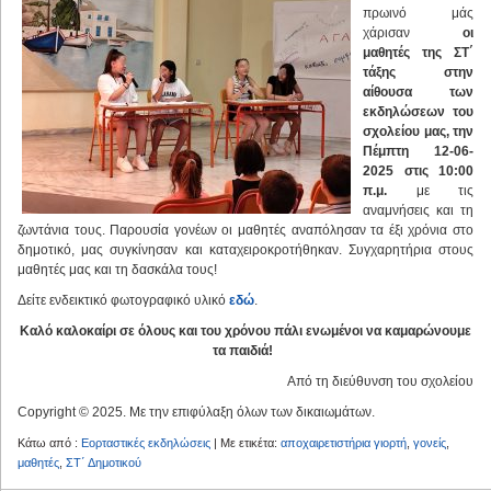
πρωινό μάς
χάρισαν
οι
μαθητές της ΣΤ΄
τάξης στην
αίθουσα των
εκδηλώσεων του
σχολείου μας, την
Πέμπτη 12-06-
2025 στις 10:00
π.μ.
με τις
αναμνήσεις και τη
ζωντάνια τους. Παρουσία γονέων οι μαθητές αναπόλησαν τα έξι χρόνια στο
δημοτικό, μας συγκίνησαν και καταχειροκροτήθηκαν. Συγχαρητήρια στους
μαθητές μας και τη δασκάλα τους!
Δείτε ενδεικτικό φωτογραφικό υλικό
εδώ
.
Καλό καλοκαίρι σε όλους και του χρόνου πάλι ενωμένοι να καμαρώνουμε
τα παιδιά!
Από τη διεύθυνση του σχολείου
Copyright © 2025. Με την επιφύλαξη όλων των δικαιωμάτων.
Κάτω από :
Εορταστικές εκδηλώσεις
| Με ετικέτα:
αποχαιρετιστήρια γιορτή
,
γονείς
,
μαθητές
,
ΣΤ΄ Δημοτικού