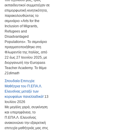
του σχολείου μας, τρεις
εκπαιδευτικοί συμμετείχαν σε
επιμορφωτική κινητικότητα,
παρακολουθώντας το
σεμινάριο «Arts for the
Inclusion of Migrants,
Refugees and
Disadvantaged
Populations». Το σεμινάριο
πραγματοποιήθηκε στη
Φλωρεντία της Ιταλίας, από
22 έως 27 Ιουνίου 2025, με
διοργανωτή την Europass
Teacher Academy. Το θέμα
21dimath
Σπουδαία Επιτυχία:
Μαθήτρια του Π.ΕΠΑ.Λ.
Ελευσίνας μεταξύ των
κορυφαίων πανελλαδικά!
13
Ιουλίου 2026
Με μεγάλη χαρά, συγκίνηση
και υπερηφάνεια, το
Π.ΕΠΑ.Λ. Ελευσίνας
ανακοινώνει την εξαιρετική
επιτυχία μαθήτριάς μας στις