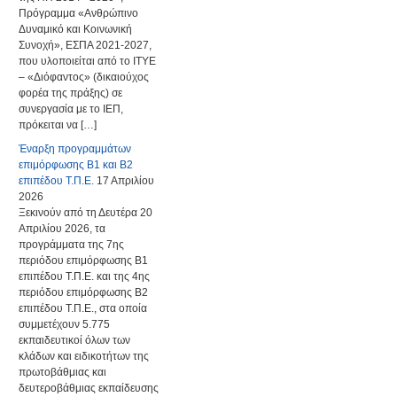
Πρόγραμμα «Ανθρώπινο
Δυναμικό και Κοινωνική
Συνοχή», ΕΣΠΑ 2021-2027,
που υλοποιείται από το ΙΤΥΕ
– «Διόφαντος» (δικαιούχος
φορέα της πράξης) σε
συνεργασία με το ΙΕΠ,
πρόκειται να […]
Έναρξη προγραμμάτων
επιμόρφωσης Β1 και Β2
επιπέδου Τ.Π.Ε.
17 Απριλίου
2026
Ξεκινούν από τη Δευτέρα 20
Απριλίου 2026, τα
προγράμματα της 7ης
περιόδου επιμόρφωσης Β1
επιπέδου Τ.Π.Ε. και της 4ης
περιόδου επιμόρφωσης Β2
επιπέδου Τ.Π.Ε., στα οποία
συμμετέχουν 5.775
εκπαιδευτικοί όλων των
κλάδων και ειδικοτήτων της
πρωτοβάθμιας και
δευτεροβάθμιας εκπαίδευσης