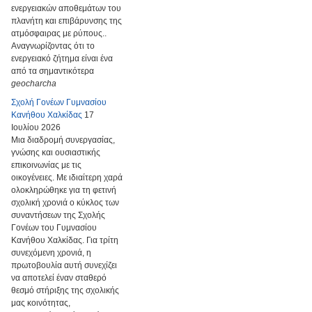
ενεργειακών αποθεμάτων του
πλανήτη και επιβάρυνσης της
ατμόσφαιρας με ρύπους..
Αναγνωρίζοντας ότι το
ενεργειακό ζήτημα είναι ένα
από τα σημαντικότερα
geocharcha
Σχολή Γονέων Γυμνασίου
Κανήθου Χαλκίδας
17
Ιουλίου 2026
Μια διαδρομή συνεργασίας,
γνώσης και ουσιαστικής
επικοινωνίας με τις
οικογένειες. Με ιδιαίτερη χαρά
ολοκληρώθηκε για τη φετινή
σχολική χρονιά ο κύκλος των
συναντήσεων της Σχολής
Γονέων του Γυμνασίου
Κανήθου Χαλκίδας. Για τρίτη
συνεχόμενη χρονιά, η
πρωτοβουλία αυτή συνεχίζει
να αποτελεί έναν σταθερό
θεσμό στήριξης της σχολικής
μας κοινότητας,