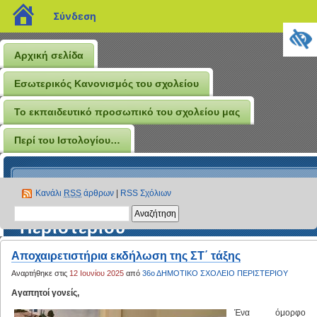
blogs.sch.gr
Σύνδεση
Αρχική σελίδα
Εσωτερικός Κανονισμός του σχολείου
Το εκπαιδευτικό προσωπικό του σχολείου μας
Περί του Ιστολογίου…
Το Ιστολόγιο του 36ου
Κανάλι
RSS
άρθρων
|
RSS Σχόλιων
Δημοτικού Σχολείου
Περιστερίου
Αποχαιρετιστήρια εκδήλωση της ΣΤ΄ τάξης
Αναρτήθηκε στις
12 Ιουνίου 2025
από
36ο ΔΗΜΟΤΙΚΟ ΣΧΟΛΕΙΟ ΠΕΡΙΣΤΕΡΙΟΥ
Αγαπητοί γονείς,
Ένα όμορφο