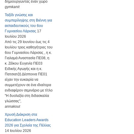
δημιουργώντας έναν χώρο
gymkanit
Ταξίδι γνώσης και
συμπερίληψης στη Βιέννη για
εκπαιδευτικούς του 6ου
Γυμνασίου Λάρισας
17
Ιουλίου 2026
Από τις 29 Ιουνίου έως τις 4
Ιουλίου τρεις καθηγήτριες του
6ου Γυμνασίου Λάρισας , η κ.
Γιαλαμά Αναστασία ΠΕ08, η
κ. Ζέϊκου Ευγενία ΠΕ03
Ειδικής Αγωγής και η κ.
Πατσιατζή Δέσποινα ΠΕ01
είχαν την ευκαιρία να
συμμετέχουν σε ένα ιδιαίτερα
ενδιαφέρον σεμινάριο με τίτλο
"Η δυσλεξία στη διδασκαλία
γλώσσας",
annakout
Χρυσή Διάκριση στα
Education Leaders Awards
2026 για Σχολεία της Πέλλας
14 Ιουλίου 2026