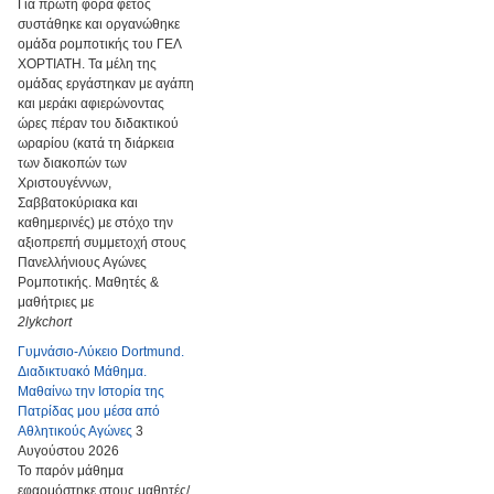
Για πρώτη φορά φέτος
συστάθηκε και οργανώθηκε
ομάδα ρομποτικής του ΓΕΛ
ΧΟΡΤΙΑΤΗ. Τα μέλη της
ομάδας εργάστηκαν με αγάπη
και μεράκι αφιερώνοντας
ώρες πέραν του διδακτικού
ωραρίου (κατά τη διάρκεια
των διακοπών των
Χριστουγέννων,
Σαββατοκύριακα και
καθημερινές) με στόχο την
αξιοπρεπή συμμετοχή στους
Πανελλήνιους Αγώνες
Ρομποτικής. Μαθητές &
μαθήτριες με
2lykchort
Γυμνάσιο-Λύκειο Dortmund.
Διαδικτυακό Μάθημα.
Μαθαίνω την Ιστορία της
Πατρίδας μου μέσα από
Αθλητικούς Αγώνες
3
Αυγούστου 2026
Το παρόν μάθημα
εφαρμόστηκε στους μαθητές/