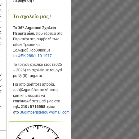
περιήγηση
!
ν
ς
ς
Το σχολείο μας !
–
,
ο
Το
36
Δημοτικό Σχολείο
ς
Περιστερίου,
που εδρεύει στο
ς
Περιστέρι στη συμβολή των
ι
οδών Τρώων και
υ
Σολωμού, ιδρύθηκε με
το
ΦΕΚ 289/1-10-1977.
΄
Το τρέχον σχολικό έτος (2025
υ
– 2026) το σχολείο λειτουργεί
ν
με έξι (6) τμήματα.
ν
Για οποιαδήποτε απορία,
ν
πρόβλημα ή/και καλόπιστη
α
κριτική μπορείτε να
επικοινωνήσετε μαζί μας στο
υ
τηλ. 210 / 5716958
ή/και
στο
36dimperisteriou@gmail.com