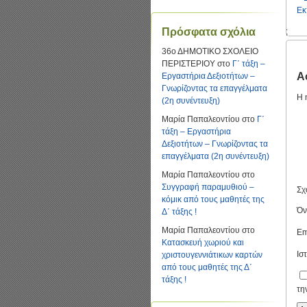
Εκ
Πρόσφατα σχόλια
;
36ο ΔΗΜΟΤΙΚΟ ΣΧΟΛΕΙΟ
ΠΕΡΙΣΤΕΡΙΟΥ
στο
Γ΄ τάξη –
Α
Εργαστήρια Δεξιοτήτων –
Γνωρίζοντας τα επαγγέλματα
Η 
(2η συνέντευξη)
Μαρία Παπαλεοντίου
στο
Γ΄
τάξη – Εργαστήρια
Δεξιοτήτων – Γνωρίζοντας τα
επαγγέλματα (2η συνέντευξη)
Μαρία Παπαλεοντίου
στο
Συγγραφή παραμυθιού –
Σχ
κόμικ από τους μαθητές της
Ό
Δ΄ τάξης !
Μαρία Παπαλεοντίου
στο
Em
Κατασκευή χωριού και
Ισ
χριστουγεννιάτικων καρτών
από τους μαθητές της Δ΄
τάξης !
τη