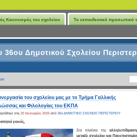
ός Κανονισμός του σχολείου
Το εκπαιδευτικό προσωπικό τ
υ 36ου Δημοτικού Σχολείου Περιστερ
ιων
υνεργασία του σχολείου μας με το Τμήμα Γαλλικής
λώσσας και Φιλολογίας του ΕΚΠΑ
αρτήθηκε στις
20 Ιανουαρίου 2025
από
36ο ΔΗΜΟΤΙΚΟ ΣΧΟΛΕΙΟ ΠΕΡΙΣΤΕΡΙΟΥ
απητοί γονείς,
Στα πλαίσια της
αλληλεπίδραση
μεταξύ σχολείου και Πανεπιστημίο