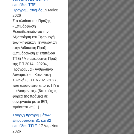
επιπέδου ΤΠΕ -
Προγραμματισμός
19 Μαΐου
2026
Στο πλαίσιο της Πράξης
«Επιμόρφωση
Εκπαιδευτικών για την
Αξιοποίηση και Εφαρμογή
των Ψηφιακών Τεχνολογιών
στην Διδακτική Πράξη
(Επιμόρφωση Β’ επιπέδου
ΤΠΕ) / Μεταφερόμενη Πράξη
της ΠΠ 2014 - 2020»,
Πρόγραμμα «Ανθρώπινο
Δυναμικό και Κοινωνική
Συνοχή», ΕΣΠΑ 2021-2027,
που υλοποιείται από το ΙΤΥΕ
– «Διόφαντος» (δικαιούχος
φορέα της πράξης) σε
συνεργασία με το ΙΕΠ,
πρόκειται να […]
Έναρξη προγραμμάτων
επιμόρφωσης Β1 και Β2
επιπέδου Τ.Π.Ε.
17 Απριλίου
2026