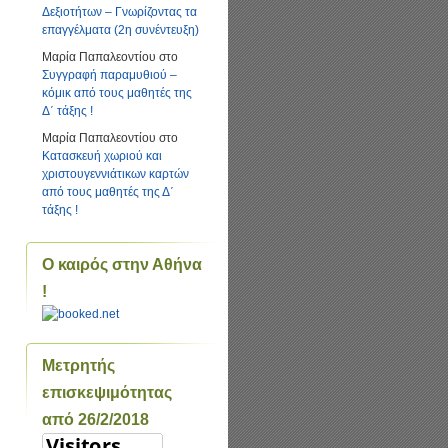
Δεξιοτήτων – Γνωρίζοντας τα
επαγγέλματα (2η συνέντευξη)
Μαρία Παπαλεοντίου
στο
Συγγραφή παραμυθιού –
κόμικ από τους μαθητές της
Δ΄ τάξης !
Μαρία Παπαλεοντίου
στο
Κατασκευή χωριού και
χριστουγεννιάτικων καρτών
από τους μαθητές της Δ΄
τάξης !
Ο καιρός στην Αθήνα
!
Μετρητής
επισκεψιμότητας
από 26/2/2018