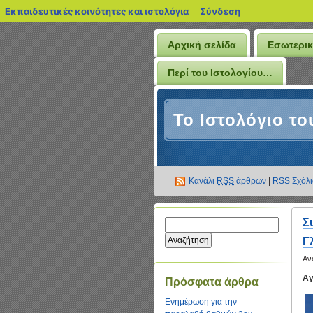
blogs.sch.gr
Εκπαιδευτικές κοινότητες και ιστολόγια
Σύνδεση
Αρχική σελίδα
Εσωτερικ
Περί του Ιστολογίου…
Το Ιστολόγιο το
Κανάλι
RSS
άρθρων
|
RSS Σχόλ
Σ
Γ
Αν
Αγ
Πρόσφατα άρθρα
Ενημέρωση για την