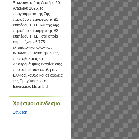
Ξεκινούν από τη Δευτέρα 20
Απριλίου 2026, τα
προγράμματα της 7ης
περιόδου επιμόρφωσης Β1
επιπέδου Τ.Π.Ε. και της 4ης
περιόδου επιμόρφωσης Β2
επιπέδου Τ.Π.Ε., στα οποία
συμμετέχουν 5.775
εκπαιδευτικοί όλων των
κλάδων και ειδικοτήτων της
πρωτοβάθμιας και
δευτεροβάθμιας εκπαίδευσης
που υπηρετούν σε όλη την
Ελλάδα, καθώς και σε σχολεία
της Ομογένειας, στο
Εξωτερικό. Με τη […]
Χρήσιμοι σύνδεσμοι
Σύνδεση