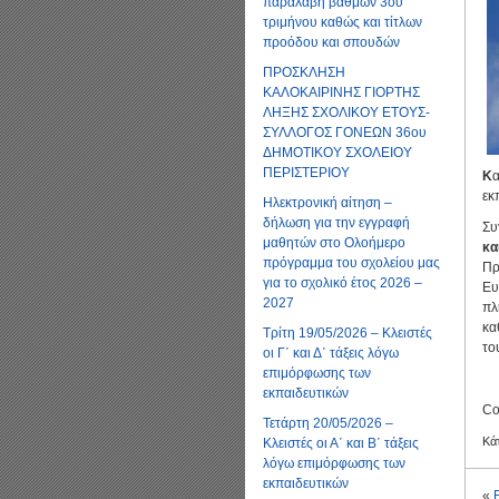
παραλαβή βαθμών 3ου
τριμήνου καθώς και τίτλων
προόδου και σπουδών
ΠΡΟΣΚΛΗΣΗ
ΚΑΛΟΚΑΙΡΙΝΗΣ ΓΙΟΡΤΗΣ
ΛΗΞΗΣ ΣΧΟΛΙΚΟΥ ΕΤΟΥΣ-
ΣΥΛΛΟΓΟΣ ΓΟΝΕΩΝ 36ου
ΔΗΜΟΤΙΚΟΥ ΣΧΟΛΕΙΟΥ
ΠΕΡΙΣΤΕΡΙΟΥ
Κ
εκ
Ηλεκτρονική αίτηση –
δήλωση για την εγγραφή
Συ
μαθητών στο Ολοήμερο
κα
πρόγραμμα του σχολείου μας
Πρ
για το σχολικό έτος 2026 –
Ευ
2027
πλ
κα
Τρίτη 19/05/2026 – Κλειστές
το
οι Γ΄ και Δ΄ τάξεις λόγω
επιμόρφωσης των
εκπαιδευτικών
Co
Τετάρτη 20/05/2026 –
Κά
Κλειστές οι Α΄ και Β΄ τάξεις
λόγω επιμόρφωσης των
εκπαιδευτικών
«