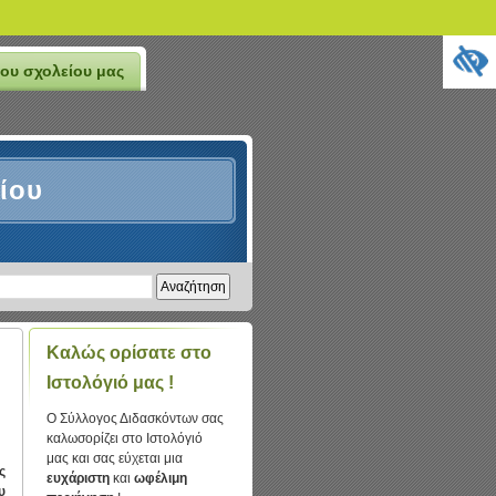
ου σχολείου μας
ίου
Καλώς ορίσατε στο
Ιστολόγιό μας !
Ο Σύλλογος Διδασκόντων σας
καλωσορίζει στο Ιστολόγιό
μας και σας εύχεται μια
ς
ευχάριστη
και
ωφέλιμη
υ