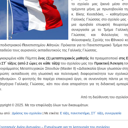
το σχολείο μας ξεκινά μέσα στο
τρέχοντα μήνα, με πρωτοβουλία τη
κ. Βίκης Κιοσεδάκη, – καθηγήτρια
Γαλλικής Γλώσσας στο σχολείο μας 
μια αμοιβαία επωφελή θεωρούμε
συνεργασία με το Τμήμα Γαλλική
Γλώσσας και Φιλολογίας τη
Φιλοσοφικής Σχολής του
Ε
θνικού κα
αποδιστριακού
Π
ανεπιστημίου
Α
θηνών. Πρόκειται για το Πανεπιστημιακό Τμήμα πο
παιδεύει τους αυριανούς εκπαιδευτικούς της Γαλλικής Γλώσσας.
γκεκριμένα κάθε Πέμπτη
ένας (1) μεταπτυχιακός μαθητής
θα πραγματοποιεί
στις Ε
ι ΣΤ΄ τάξεις (από 2 ώρες σε κάθε τάξη)
του σχολείου μας την
Πρακτική Άσκηση
το
ογράμματος Μεταπτυχιακών Σπουδών (Master II) «Διδασκαλία ξένων γλωσσών στη
ρώπη: εκπαίδευση στη γλωσσική και πολιτισμική διαφορετικότητα των σχολικώ
ηθυσμών». Ο φοιτητής θα παρέχει επικουρικό έργο, σε συνεννόηση πάντα με τη
θηγήτρια Γαλλικής Γλώσσας, κάτι που είναι απαραίτητο για τη διδακτική εμπειρί
υ.
Από τη διεύθυνση του σχολείο
pyright © 2025. Με την επιφύλαξη όλων των δικαιωμάτων.
τω από :
Δράσεις του σχολείου
| Με ετικέτα:
Ε τάξη
,
πανεπιστήμιο
,
ΣΤ΄ τάξη
,
συνεργασία
Εορτασμός Αγίου Αντωνίου – Ενημέρωση για τη λειτουργία του σχολείου