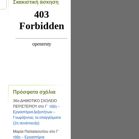
Σκακιστική άσκηση
Πρόσφατα σχόλια
36ο ΔΗΜΟΤΙΚΟ ΣΧΟΛΕΙΟ
ΠΕΡΙΣΤΕΡΙΟΥ
στο
Γ΄ τάξη –
Εργαστήρια Δεξιοτήτων –
Γνωρίζοντας τα επαγγέλματα
(2η συνέντευξη)
Μαρία Παπαλεοντίου
στο
Γ΄
τάξη – Εργαστήρια