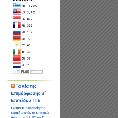
Τα νέα της
Επιμόρφωσης Β΄
Επιπέδου ΤΠΕ
Εξετάσεις πιστοποίησης
εκπαιδευτικών σε ψηφιακές
δεξιότητες Β1, Β2 και Α’