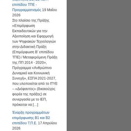
επιπέδου ΤΠΕ -
Προγραμματισμός
19 Μαΐου
2026
Στο πλαίσιο της Πράξης
«Επιμόρφωση
Εκπαιδευτικών για την
Αξιοποίηση και Εφαρμογή
των Ψηφιακών Τεχνολογιών
στην Διδακτική Πράξη
(Επιμόρφωση Β’ επιπέδου
ΤΠΕ) / Μεταφερόμενη Πράξη
της ΠΠ 2014 - 2020»,
Πρόγραμμα «Ανθρώπινο
Δυναμικό και Κοινωνική
Συνοχή», ΕΣΠΑ 2021-2027,
που υλοποιείται από το ΙΤΥΕ
– «Διόφαντος» (δικαιούχος
φορέα της πράξης) σε
συνεργασία με το ΙΕΠ,
πρόκειται να […]
Έναρξη προγραμμάτων
επιμόρφωσης Β1 και Β2
επιπέδου Τ.Π.Ε.
17 Απριλίου
2026