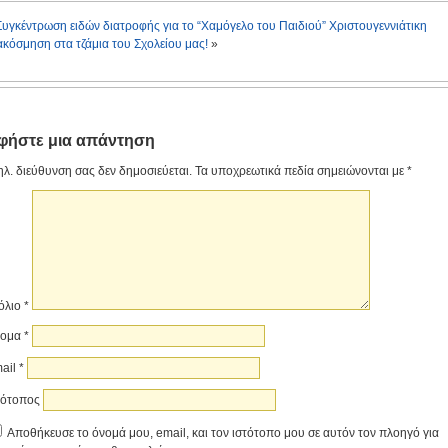
Συγκέντρωση ειδών διατροφής για το “Χαμόγελο του Παιδιού”
Χριστουγεννιάτικη
ακόσμηση στα τζάμια του Σχολείου μας!
»
φήστε μια απάντηση
ηλ. διεύθυνση σας δεν δημοσιεύεται.
Τα υποχρεωτικά πεδία σημειώνονται με
*
όλιο
*
νομα
*
ail
*
τότοπος
Αποθήκευσε το όνομά μου, email, και τον ιστότοπο μου σε αυτόν τον πλοηγό για