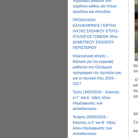
παραλαβή βαθμών 3ου
τριμήνου καθώς και τίτλων
προόδου και σπουδών
ΠΡΟΣΚΛΗΣΗ
ΚΑΛΟΚΑΙΡΙΝΗΣ ΓΙΟΡΤΗΣ
ΛΗΞΗΣ ΣΧΟΛΙΚΟΥ ΕΤΟΥΣ-
ΣΥΛΛΟΓΟΣ ΓΟΝΕΩΝ 36ου
ΔΗΜΟΤΙΚΟΥ ΣΧΟΛΕΙΟΥ
ΠΕΡΙΣΤΕΡΙΟΥ
Ηλεκτρονική αίτηση –
δήλωση για την εγγραφή
Δ
μαθητών στο Ολοήμερο
πλ
πρόγραμμα του σχολείου μας
για το σχολικό έτος 2026 –
Οι
2027
κά
δι
Τρίτη 19/05/2026 – Κλειστές
απ
οι Γ΄ και Δ΄ τάξεις λόγω
επιμόρφωσης των
εκπαιδευτικών
Δε
Τετάρτη 20/05/2026 –
Co
Κλειστές οι Α΄ και Β΄ τάξεις
λόγω επιμόρφωσης των
Κά
εκπαιδευτικών