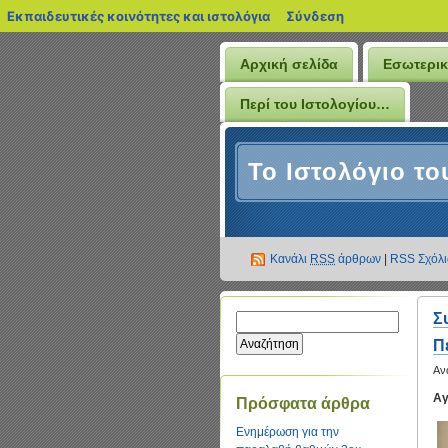
blogs.sch.gr
Εκπαιδευτικές κοινότητες και ιστολόγια
Σύνδεση
Αρχική σελίδα
Εσωτερικ
Περί του Ιστολογίου…
Το Ιστολόγιο το
Κανάλι
RSS
άρθρων
|
RSS Σχόλ
Σ
Π
Αν
Αγ
Πρόσφατα άρθρα
Ενημέρωση για την