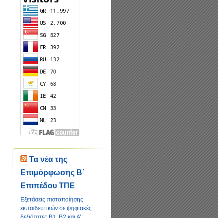
Τα νέα της
Επιμόρφωσης Β΄
Επιπέδου ΤΠΕ
Εξετάσεις πιστοποίησης
εκπαιδευτικών σε ψηφιακές
δεξιότητες Β1, Β2 και Α’