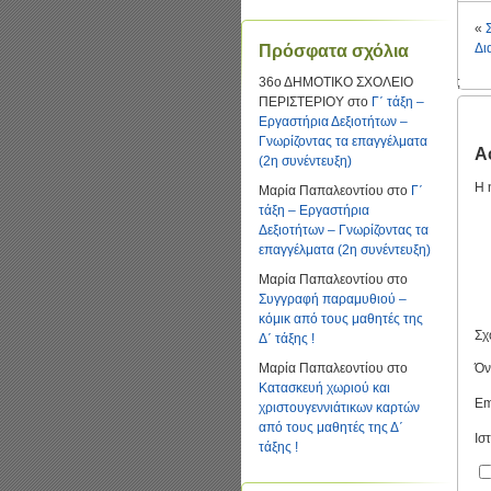
«
Δι
Πρόσφατα σχόλια
36ο ΔΗΜΟΤΙΚΟ ΣΧΟΛΕΙΟ
;
ΠΕΡΙΣΤΕΡΙΟΥ
στο
Γ΄ τάξη –
Εργαστήρια Δεξιοτήτων –
Γνωρίζοντας τα επαγγέλματα
Α
(2η συνέντευξη)
Η 
Μαρία Παπαλεοντίου
στο
Γ΄
τάξη – Εργαστήρια
Δεξιοτήτων – Γνωρίζοντας τα
επαγγέλματα (2η συνέντευξη)
Μαρία Παπαλεοντίου
στο
Συγγραφή παραμυθιού –
κόμικ από τους μαθητές της
Σχ
Δ΄ τάξης !
Μαρία Παπαλεοντίου
στο
Ό
Κατασκευή χωριού και
Em
χριστουγεννιάτικων καρτών
από τους μαθητές της Δ΄
Ισ
τάξης !