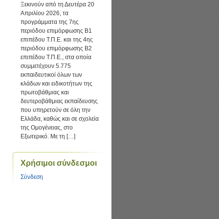
Ξεκινούν από τη Δευτέρα 20
Απριλίου 2026, τα
προγράμματα της 7ης
περιόδου επιμόρφωσης Β1
επιπέδου Τ.Π.Ε. και της 4ης
περιόδου επιμόρφωσης Β2
επιπέδου Τ.Π.Ε., στα οποία
συμμετέχουν 5.775
εκπαιδευτικοί όλων των
κλάδων και ειδικοτήτων της
πρωτοβάθμιας και
δευτεροβάθμιας εκπαίδευσης
που υπηρετούν σε όλη την
Ελλάδα, καθώς και σε σχολεία
της Ομογένειας, στο
Εξωτερικό. Με τη […]
Χρήσιμοι σύνδεσμοι
Σύνδεση