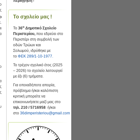
περιήγηση
!
ο
ς
Το σχολείο μας !
ο
.
ο
ι
Το
36
Δημοτικό Σχολείο
α
Περιστερίου,
που εδρεύει στο
Περιστέρι στη συμβολή των
οδών Τρώων και
Σολωμού, ιδρύθηκε με
το
ΦΕΚ 289/1-10-1977.
Το τρέχον σχολικό έτος (2025
ο
– 2026) το σχολείο λειτουργεί
με έξι (6) τμήματα.
α
Για οποιαδήποτε απορία,
ς
πρόβλημα ή/και καλόπιστη
ς
κριτική μπορείτε να
επικοινωνήσετε μαζί μας στο
υ
τηλ. 210 / 5716958
ή/και
στο
36dimperisteriou@gmail.com