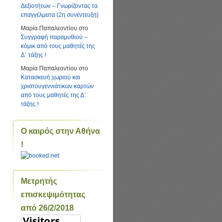
Δεξιοτήτων – Γνωρίζοντας τα
επαγγέλματα (2η συνέντευξη)
Μαρία Παπαλεοντίου
στο
Συγγραφή παραμυθιού –
κόμικ από τους μαθητές της
Δ΄ τάξης !
Μαρία Παπαλεοντίου
στο
Κατασκευή χωριού και
χριστουγεννιάτικων καρτών
από τους μαθητές της Δ΄
τάξης !
Ο καιρός στην Αθήνα
!
Μετρητής
επισκεψιμότητας
από 26/2/2018