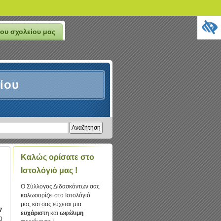
ου σχολείου μας
ίου
Καλώς ορίσατε στο
Ιστολόγιό μας !
Ο Σύλλογος Διδασκόντων σας
καλωσορίζει στο Ιστολόγιό
μας και σας εύχεται μια
7
ευχάριστη
και
ωφέλιμη
0