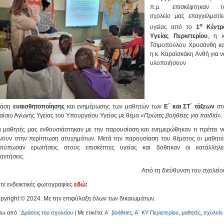
π.μ. επισκέφτηκαν τ
σχολείο μας επαγγελματίε
ο
υγείας από το
1
Κέντρ
Υγείας Περιστερίου
, η κ
Τσιμοπούλου Χρυσάνθη κα
η κ. Καραϊσκάκη Ανθή για ν
υλοποιήσουν
ράση
ευαισθητοποίησης
και ενημέρωσης των μαθητών των
Ε΄ και ΣΤ΄ τάξεων
στ
αίσιο Αγωγής Υγείας του Υπουργείου Υγείας με θέμα
«Πρώτες βοήθειες για παιδιά».
 μαθητές μας ενθουσιάστηκαν με την παρουσίαση και ενημερώθηκαν τι πρέπει ν
νουν στην περίπτωση ατυχημάτων. Μετά την παρουσίαση του θέματος οι μαθητέ
ατύπωσαν ερωτήσεις στους επισκέπτες υγείας και δόθηκαν οι κατάλληλε
αντήσεις.
Από τη διεύθυνση του σχολείο
ίτε ενδεικτικές φωτογραφίες
εδώ
:
pyright © 2024. Με την επιφύλαξη όλων των δικαιωμάτων.
τω από :
Δράσεις του σχολείου
| Με ετικέτα:
Α΄ βοήθειες
,
Α΄ ΚΥ Περιστερίου
,
μαθητές
,
σχολείο