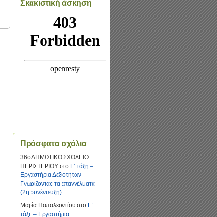
Σκακιστική άσκηση
Πρόσφατα σχόλια
36ο ΔΗΜΟΤΙΚΟ ΣΧΟΛΕΙΟ
ΠΕΡΙΣΤΕΡΙΟΥ
στο
Γ΄ τάξη –
Εργαστήρια Δεξιοτήτων –
Γνωρίζοντας τα επαγγέλματα
(2η συνέντευξη)
Μαρία Παπαλεοντίου
στο
Γ΄
τάξη – Εργαστήρια