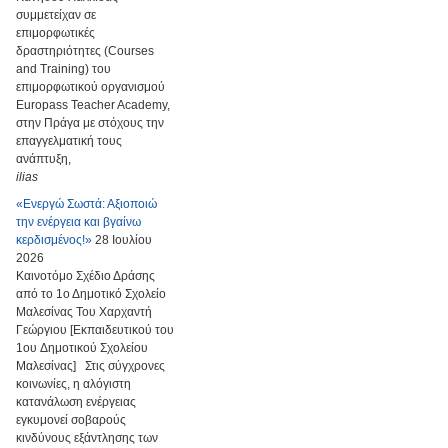
συμμετείχαν σε
επιμορφωτικές
δραστηριότητες (Courses
and Training) του
επιμορφωτικού οργανισμού
Europass Teacher Academy,
στην Πράγα με στόχους την
επαγγελματική τους
ανάπτυξη,
ilias
«Ενεργώ Σωστά: Αξιοποιώ
την ενέργεια και βγαίνω
κερδισμένος!»
28 Ιουλίου
2026
Καινοτόμο Σχέδιο Δράσης
από το 1ο Δημοτικό Σχολείο
Μαλεσίνας Του Χαρχαντή
Γεώργιου [Εκπαιδευτικού του
1ου Δημοτικού Σχολείου
Μαλεσίνας] Στις σύγχρονες
κοινωνίες, η αλόγιστη
κατανάλωση ενέργειας
εγκυμονεί σοβαρούς
κινδύνους εξάντλησης των