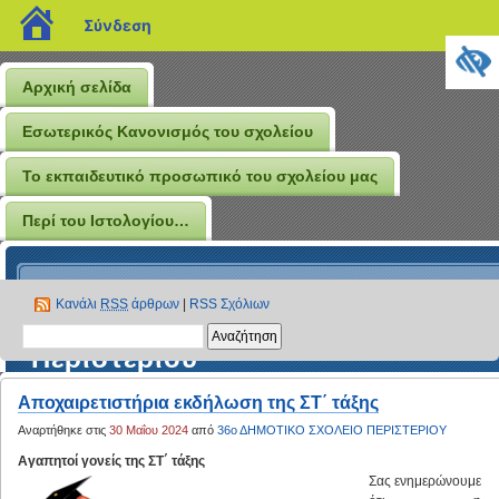
blogs.sch.gr
Σύνδεση
Αρχική σελίδα
Εσωτερικός Κανονισμός του σχολείου
Το εκπαιδευτικό προσωπικό του σχολείου μας
Περί του Ιστολογίου…
Το Ιστολόγιο του 36ου
Κανάλι
RSS
άρθρων
|
RSS Σχόλιων
Δημοτικού Σχολείου
Περιστερίου
Αποχαιρετιστήρια εκδήλωση της ΣΤ΄ τάξης
Αναρτήθηκε στις
30 Μαΐου 2024
από
36ο ΔΗΜΟΤΙΚΟ ΣΧΟΛΕΙΟ ΠΕΡΙΣΤΕΡΙΟΥ
Αγαπητοί γονείς της ΣΤ΄ τάξης
Σας ενημερώνουμε