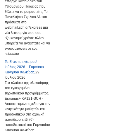
Υπάρχει κάποιο νέο του
Υπουργείου Παιδείας που
θέλετε να το μοιραστείτε; Το
Πανελλήνιο Σχολικό Δίκτυο
πρόσθεσε στο
webmail.sch.gr/express μια
νέα λειτουργία που σας
εξοικονομεί χρόνο: πλέον
μπορείτε να αναζητάτε και να
ενσωματώνετε σε ένα
scheditor
Τα Erasmus νέα μας! –
Ιούλιος 2026 – Γυμνάσιο
Κανήθου Χαλκίδας
29
Ιουλίου 2026
Στο πλαίσιο της υλοποίησης
του εγκεκριμένου
ευρωπαϊκού προγράμματος
Erasmus+ KA121-SCH -
Διαπιστευμένα σχέδια για την
κινητικότητα μαθητών και
προσωπικού στη σχολική
εκπαίδευση, έξι (6)
εκπαιδευτικοί του Γυμνασίου
Κανήθου Χαλκίδας