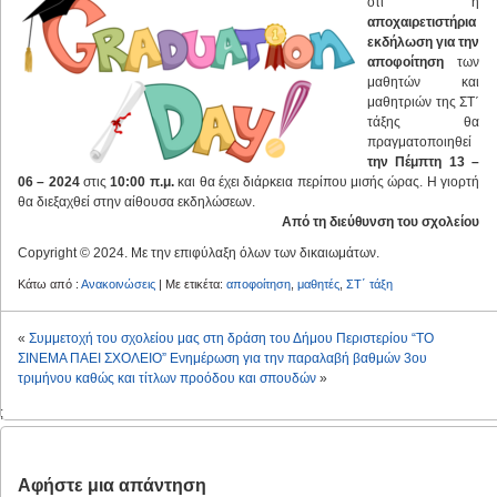
ότι η
αποχαιρετιστήρια
εκδήλωση για την
αποφοίτηση
των
μαθητών και
μαθητριών της ΣΤ΄
τάξης θα
πραγματοποιηθεί
την Πέμπτη 13 –
06 – 2024
στις
10:00 π.μ.
και θα έχει διάρκεια περίπου μισής ώρας. Η γιορτή
θα διεξαχθεί στην αίθουσα εκδηλώσεων.
Από τη διεύθυνση του σχολείου
Copyright © 2024. Με την επιφύλαξη όλων των δικαιωμάτων.
Κάτω από :
Ανακοινώσεις
| Με ετικέτα:
αποφοίτηση
,
μαθητές
,
ΣΤ΄ τάξη
«
Συμμετοχή του σχολείου μας στη δράση του Δήμου Περιστερίου “ΤΟ
ΣΙΝΕΜΑ ΠΑΕΙ ΣΧΟΛΕΙΟ”
Ενημέρωση για την παραλαβή βαθμών 3ου
τριμήνου καθώς και τίτλων προόδου και σπουδών
»
;
Αφήστε μια απάντηση