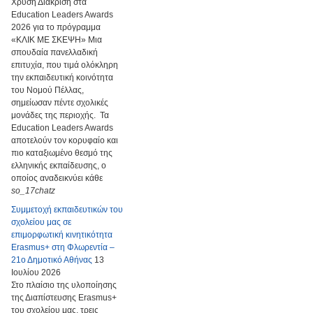
Χρυσή Διάκριση στα
Education Leaders Awards
2026 για το πρόγραμμα
«ΚΛΙΚ ΜΕ ΣΚΕΨΗ» Μια
σπουδαία πανελλαδική
επιτυχία, που τιμά ολόκληρη
την εκπαιδευτική κοινότητα
του Νομού Πέλλας,
σημείωσαν πέντε σχολικές
μονάδες της περιοχής. Τα
Education Leaders Awards
αποτελούν τον κορυφαίο και
πιο καταξιωμένο θεσμό της
ελληνικής εκπαίδευσης, ο
οποίος αναδεικνύει κάθε
so_17chatz
Συμμετοχή εκπαιδευτικών του
σχολείου μας σε
επιμορφωτική κινητικότητα
Erasmus+ στη Φλωρεντία –
21ο Δημοτικό Αθήνας
13
Ιουλίου 2026
Στο πλαίσιο της υλοποίησης
της Διαπίστευσης Erasmus+
του σχολείου μας, τρεις