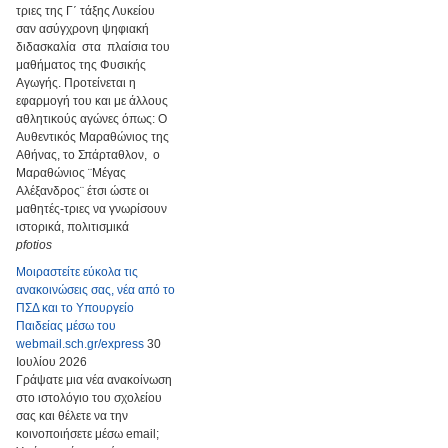
τριες της Γ΄ τάξης Λυκείου
σαν ασύγχρονη ψηφιακή
διδασκαλία στα πλαίσια του
μαθήματος της Φυσικής
Αγωγής. Προτείνεται η
εφαρμογή του και με άλλους
αθλητικούς αγώνες όπως: Ο
Αυθεντικός Μαραθώνιος της
Αθήνας, το Σπάρταθλον, ο
Μαραθώνιος ¨Μέγας
Αλέξανδρος¨ έτσι ώστε οι
μαθητές-τριες να γνωρίσουν
ιστορικά, πολιτισμικά
pfotios
Μοιραστείτε εύκολα τις
ανακοινώσεις σας, νέα από το
ΠΣΔ και το Υπουργείο
Παιδείας μέσω του
webmail.sch.gr/express
30
Ιουλίου 2026
Γράψατε μια νέα ανακοίνωση
στο ιστολόγιο του σχολείου
σας και θέλετε να την
κοινοποιήσετε μέσω email;