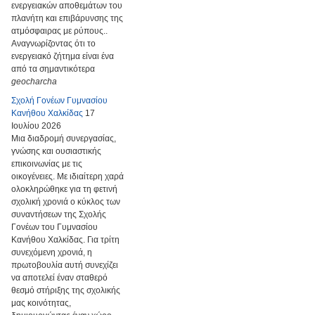
ενεργειακών αποθεμάτων του
πλανήτη και επιβάρυνσης της
ατμόσφαιρας με ρύπους..
Αναγνωρίζοντας ότι το
ενεργειακό ζήτημα είναι ένα
από τα σημαντικότερα
geocharcha
Σχολή Γονέων Γυμνασίου
Κανήθου Χαλκίδας
17
Ιουλίου 2026
Μια διαδρομή συνεργασίας,
γνώσης και ουσιαστικής
επικοινωνίας με τις
οικογένειες. Με ιδιαίτερη χαρά
ολοκληρώθηκε για τη φετινή
σχολική χρονιά ο κύκλος των
συναντήσεων της Σχολής
Γονέων του Γυμνασίου
Κανήθου Χαλκίδας. Για τρίτη
συνεχόμενη χρονιά, η
πρωτοβουλία αυτή συνεχίζει
να αποτελεί έναν σταθερό
θεσμό στήριξης της σχολικής
μας κοινότητας,