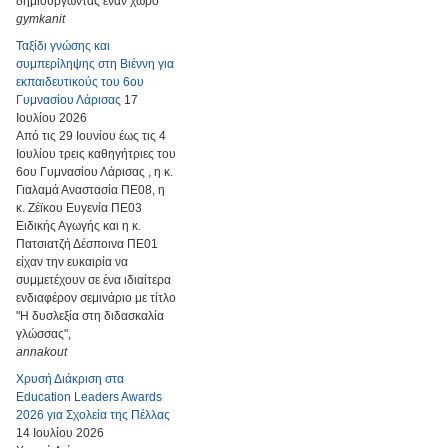
δημιουργώντας έναν χώρο
gymkanit
Ταξίδι γνώσης και
συμπερίληψης στη Βιέννη για
εκπαιδευτικούς του 6ου
Γυμνασίου Λάρισας
17
Ιουλίου 2026
Από τις 29 Ιουνίου έως τις 4
Ιουλίου τρεις καθηγήτριες του
6ου Γυμνασίου Λάρισας , η κ.
Γιαλαμά Αναστασία ΠΕ08, η
κ. Ζέϊκου Ευγενία ΠΕ03
Ειδικής Αγωγής και η κ.
Πατσιατζή Δέσποινα ΠΕ01
είχαν την ευκαιρία να
συμμετέχουν σε ένα ιδιαίτερα
ενδιαφέρον σεμινάριο με τίτλο
"Η δυσλεξία στη διδασκαλία
γλώσσας",
annakout
Χρυσή Διάκριση στα
Education Leaders Awards
2026 για Σχολεία της Πέλλας
14 Ιουλίου 2026