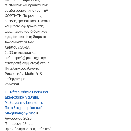
Για πρώτη φορά φέτος
συστάθηκε και οργανώθηκε
ομάδα ρομποτικής του ΓΕΛ
ΧΟΡΤΙΑΤΗ. Τα μέλη της
ομάδας εργάστηκαν με αγάπη
και μεράκι αφιερώνοντας
ώρες πέραν του διδακτικού
ωραρίου (κατά τη διάρκεια
των διακοπών των
Χριστουγέννων,
Σαββατοκύριακα και
καθημερινές) με στόχο την
αξιοπρεπή συμμετοχή στους
Πανελλήνιους Αγώνες
Ρομποτικής. Μαθητές &
μαθήτριες με
2lykchort
Γυμνάσιο-Λύκειο Dortmund.
Διαδικτυακό Μάθημα.
Μαθαίνω την Ιστορία της
Πατρίδας μου μέσα από
Αθλητικούς Αγώνες
3
Αυγούστου 2026
Το παρόν μάθημα
εφαρμόστηκε στους μαθητές/