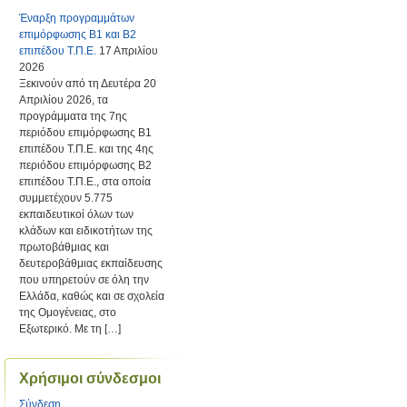
Έναρξη προγραμμάτων
επιμόρφωσης Β1 και Β2
επιπέδου Τ.Π.Ε.
17 Απριλίου
2026
Ξεκινούν από τη Δευτέρα 20
Απριλίου 2026, τα
προγράμματα της 7ης
περιόδου επιμόρφωσης Β1
επιπέδου Τ.Π.Ε. και της 4ης
περιόδου επιμόρφωσης Β2
επιπέδου Τ.Π.Ε., στα οποία
συμμετέχουν 5.775
εκπαιδευτικοί όλων των
κλάδων και ειδικοτήτων της
πρωτοβάθμιας και
δευτεροβάθμιας εκπαίδευσης
που υπηρετούν σε όλη την
Ελλάδα, καθώς και σε σχολεία
της Ομογένειας, στο
Εξωτερικό. Με τη […]
Χρήσιμοι σύνδεσμοι
Σύνδεση