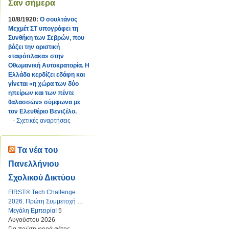
Σαν σήμερα
10/8/1920:
Ο σουλτάνος
Μεχμέτ ΣΤ υπογράφει τη
Συνθήκη των Σεβρών, που
βάζει την οριστική
«ταφόπλακα» στην
Οθωμανική Αυτοκρατορία. Η
Ελλάδα κερδίζει εδάφη και
γίνεται «η χώρα των δύο
ηπείρων και των πέντε
θαλασσών» σύμφωνα με
τον Ελευθέριο Βενιζέλο.
-
Σχετικές αναρτήσεις
Τα νέα του
Πανελλήνιου
Σχολικού Δικτύου
FIRST® Tech Challenge
2026. Πρώτη Συμμετοχή …
Μεγάλη Εμπειρία!
5
Αυγούστου 2026