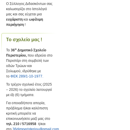
Ο Σύλλογος Διδασκόντων σας
καλωσορίζει στο Ιστολόγιό
μας και σας εύχεται μια
ευχάριστη
και
ωφέλιμη
περιήγηση
!
Το σχολείο μας !
ο
Το
36
Δημοτικό Σχολείο
Περιστερίου,
που εδρεύει στο
Περιστέρι στη συμβολή των
οδών Τρώων και
Σολωμού, ιδρύθηκε με
το
ΦΕΚ 289/1-10-1977.
Το τρέχον σχολικό έτος (2025
– 2026) το σχολείο λειτουργεί
με έξι (6) τμήματα.
Για οποιαδήποτε απορία,
πρόβλημα ή/και καλόπιστη
κριτική μπορείτε να
επικοινωνήσετε μαζί μας στο
τηλ. 210 / 5716958
ή/και
στο
36dimperisteriou@gmail.com