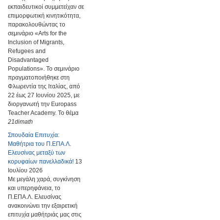
εκπαιδευτικοί συμμετείχαν σε
επιμορφωτική κινητικότητα,
παρακολουθώντας το
σεμινάριο «Arts for the
Inclusion of Migrants,
Refugees and
Disadvantaged
Populations». Το σεμινάριο
πραγματοποιήθηκε στη
Φλωρεντία της Ιταλίας, από
22 έως 27 Ιουνίου 2025, με
διοργανωτή την Europass
Teacher Academy. Το θέμα
21dimath
Σπουδαία Επιτυχία:
Μαθήτρια του Π.ΕΠΑ.Λ.
Ελευσίνας μεταξύ των
κορυφαίων πανελλαδικά!
13
Ιουλίου 2026
Με μεγάλη χαρά, συγκίνηση
και υπερηφάνεια, το
Π.ΕΠΑ.Λ. Ελευσίνας
ανακοινώνει την εξαιρετική
επιτυχία μαθήτριάς μας στις