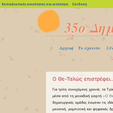
blogs.sch.gr
Εκπαιδευτικές κοινότητες και ιστολόγια
Σύνδεση
35o Δη
Μενού
Μετάβαση στο περιεχόμενο
Αρχική
Το σχολείο
Σύ
Ο Θε-Ταλώς επιστρέφει…
Για τρίτη συνεχόμενη χρονιά, τα Τρ
μέσα από τη μοναδική γιορτή
«Ο Θε
δημιουργικές ομάδες ένωσαν τις ιδέε
μουσική, ρομποτική και ψηφιακές 