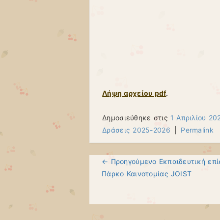
Λήψη αρχείου pdf
.
Δημοσιεύθηκε στις
1 Απριλίου 20
Δράσεις 2025-2026
|
Permalink
← Προηγούμενo
Εκπαιδευτική επί
Πλοήγηση άρθρων
Πάρκο Καινοτομίας JOIST