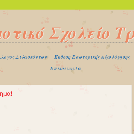
μοτικό Σχολείο Τ
λλογος Διδασκόντων
Έκθεση Εσωτερικής Αξιολόγησης
Επικοινωνία
ημα!