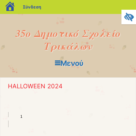
blogs.sch.gr
Σύνδεση
35o Δημοτικό Σχολείο
Τρικάλων
Μενού
Μετάβαση στο περιεχόμενο
HALLOWEEN 2024