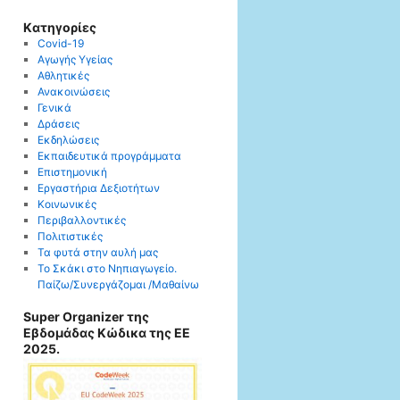
Kατηγορίες
Covid-19
Αγωγής Υγείας
Αθλητικές
Ανακοινώσεις
Γενικά
Δράσεις
Εκδηλώσεις
Εκπαιδευτικά προγράμματα
Επιστημονική
Εργαστήρια Δεξιοτήτων
Κοινωνικές
Περιβαλλοντικές
Πολιτιστικές
Τα φυτά στην αυλή μας
Το Σκάκι στο Νηπιαγωγείο.
Παίζω/Συνεργάζομαι /Μαθαίνω
Super Organizer της
Εβδομάδας Κώδικα της ΕΕ
2025.