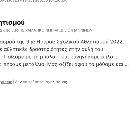
ράσεις
|
Δεν επιτρέπεται σχολιασμός
Η
Κίνηση
Δίνει
ητισμού
Ζωή!!!
22
από
33ο ΠΕΙΡΑΜΑΤΙΚΟ ΝΗΠΙΑΓΩΓΕΙΟ ΙΩΑΝΝΙΝΩΝ
τασμού της 9ης Ημέρας Σχολικού Αθλητισμού 2022,
 αθλητικές δραστηριότητες στην αυλή του
 . Παίξαμε με τη μπάλα: και κυνηγήσαμε μήλα…
 πήραμε μετάλλιο. Μας αξίζει αφού το μάθαμε και …
στο
ράσεις
|
Δεν επιτρέπεται σχολιασμός
Ημέρα
Σχολικού
Αθλητισμού