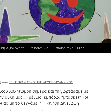
ική Αξιολόγηση
Επικοινωνία
Εκπαιδευτικοί Όμιλοι
!
3
από
33ο ΠΕΙΡΑΜΑΤΙΚΟ ΝΗΠΙΑΓΩΓΕΙΟ ΙΩΑΝΝΙΝΩΝ
κού Αθλητισμού σήμερα και τη γιορτάσαμε με…
ην αυλή μας!!! Τρέξιμο, εμπόδια, “μπάσκετ” και
Και ας μη το ξεχνάμε: ” Η Κίνηση Δίνει Ζωή”
στο