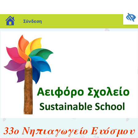
blogs.sch.gr
Σύνδεση
33ο Νηπιαγωγείο Ευόσμου