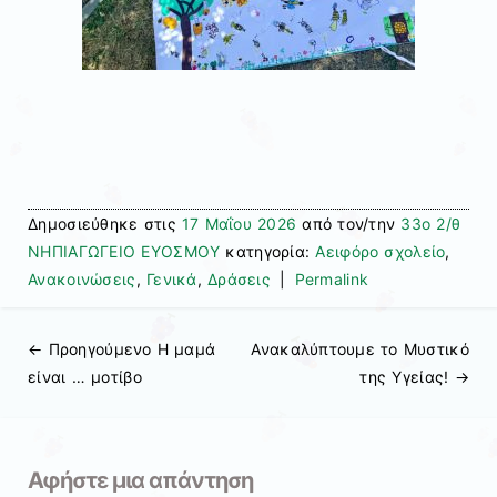
Δημοσιεύθηκε στις
17 Μαΐου 2026
από τον/την
33ο 2/θ
ΝΗΠΙΑΓΩΓΕΙΟ ΕΥΟΣΜΟΥ
κατηγορία:
Αειφόρο σχολείο
,
Ανακοινώσεις
,
Γενικά
,
Δράσεις
|
Permalink
← Προηγούμενo
Η μαμά
Ανακαλύπτουμε το Μυστικό
Πλοήγηση άρθρων
είναι … μοτίβο
της Υγείας!
→
Αφήστε μια απάντηση