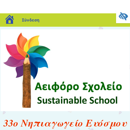
blogs.sch.gr
Σύνδεση
33ο Νηπιαγωγείο Ευόσμου