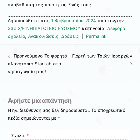
αναβάθμιση της ποιότητας ζωής τους
Δημοσιεύθηκε στις
1 Φεβρουαρίου 2024
από τον/την
33ο 2/θ ΝΗΠΙΑΓΩΓΕΙΟ ΕΥΟΣΜΟΥ
κατηγορία:
Αειφόρο
σχολείο
,
Ανακοινώσεις
,
Δράσεις
|
Permalink
← Προηγούμενo
To φορητό
Γιορτή των Τριών Ιεραρχών
Πλοήγηση άρθρων
πλανητάριο StarLab στο
→
νηπιαγωγείο μας!
Αφήστε μια απάντηση
Η ηλ. διεύθυνση σας δεν δημοσιεύεται.
Τα υποχρεωτικά
πεδία σημειώνονται με
*
Σχόλιο
*