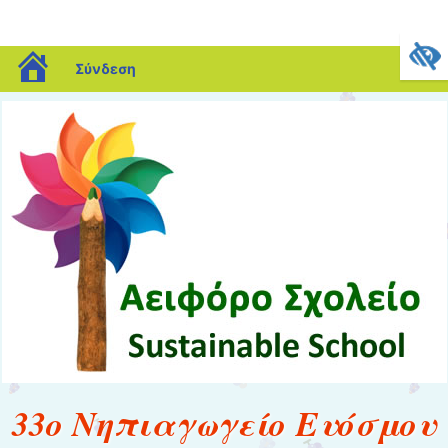
blogs.sch.gr
Σύνδεση
33ο Νηπιαγωγείο Ευόσμου