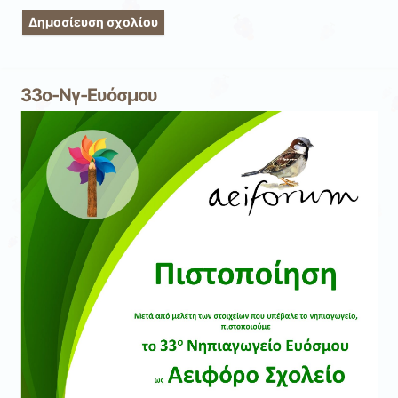
33ο-Νγ-Ευόσμου