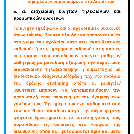
παραµένουν δηµοσιευµένα στο Διαδίκτυο.
Ε. α. Διαχείριση κινητών τηλεφώνων και
προσωπικών συσκευών
Τα κινητά τηλέφωνα και οι προσωπικές συσκευές
όπως tablets, iPhones κλπ δεν επιτρέπονται ούτε
στο χώρο του σχολείου ούτε στις εκπαιδευτικές
εκδρομές ή στις ημερήσιες εκδρομές
στις οποίες
οι εκπαιδευτικοί συνοδεύουν τους/τις μαθητές/
μαθήτριες με μοναδική εξαίρεση την περίπτωση
διοργάνωσης τηλεδιάσκεψης ή συμμετοχής σε
διαδικτυακό διαγωνισμό/δράση π.χ. στο πλαίσιο
της δράσης eTwinning οπότε οι μαθητές/
μαθήτριες μπορούν να χρησιμοποιήσουν την
προσωπική τους συσκευή με την έγκριση των
γονέων τους. Την ημέρα που έχει καθοριστεί από
τον υπεύθυνο εκπαιδευτικό για την συγκεκριμένη
ψηφιακή δραστηριότητα τα παιδιά ή γονείς τους
παραδίδουν τις συσκευές στο γραφείο της
διεύθυνσης όπου και φυλάσσονται πριν και μετά