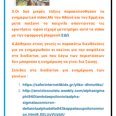
3.Οι δυο μικρές τάξεις παρακολούθησαν το
ενημερωτικό video,Με την Αθηνά και τον Ερμή και
μετά παίξανε το παιχνίδι απαντώντας τις
ερωτήσεις αφού είχαμε μετατρέψει αυτό το video
με την εφαρμογή playposit.
ΕΔΩ
4.Δόθηκαν στους γονείς οι παρακάτω διευθύνσεις
για να ενημερωθούν κι εκείνοι για την ασφάλεια
στο διαδίκτυο, μια που λόγω των περιστάσεων
δεν μπορούσε η ενημέρωση να γίνει δια ζώσης.
Σελίδες στο διαδίκτυο για ενημέρωση των
γονέων :
https://saferinternet4kids.gr/yliko-dhmotiko/
http://anoixtosxoleio.weebly.com/alphasigma
phi940lambdaepsiloniotaalpha-
sigmatauomicron-
deltaiotaalphadelta943kappatauupsilonomicr
on.html#.XELUyVUzbIU