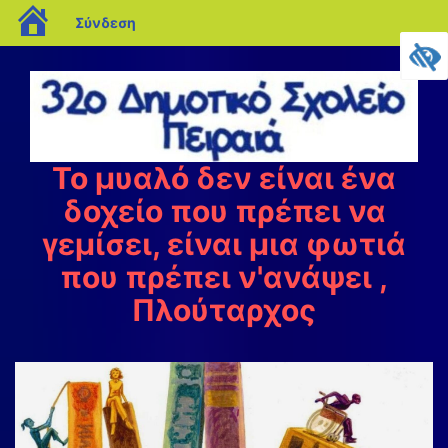
blogs.sch.gr
Σύνδεση
Μεταπηδήστε
στο
περιεχόμενο
Το μυαλό δεν είναι ένα
δοχείο που πρέπει να
γεμίσει, είναι μια φωτιά
που πρέπει ν'ανάψει ,
Πλούταρχος