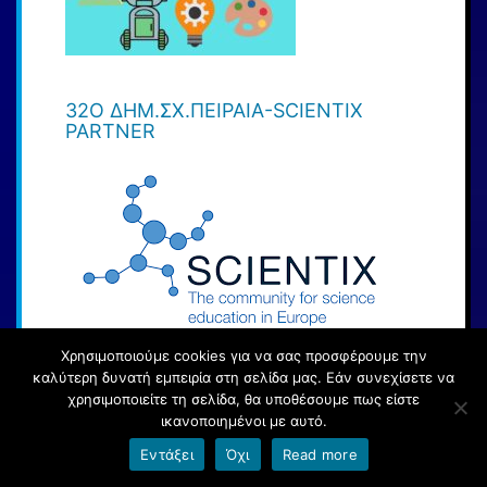
32O ΔΗΜ.ΣΧ.ΠΕΙΡΑΙΑ-SCIENTIX
PARTNER
Χρησιμοποιούμε cookies για να σας προσφέρουμε την
καλύτερη δυνατή εμπειρία στη σελίδα μας. Εάν συνεχίσετε να
32O ΔΗΜ.ΣΧ.ΠΕΙΡΑΙΆ-ΕΤΙΚΈΤΑ
χρησιμοποιείτε τη σελίδα, θα υποθέσουμε πως είστε
ESAFETY
ικανοποιημένοι με αυτό.
Εντάξει
Όχι
Read more