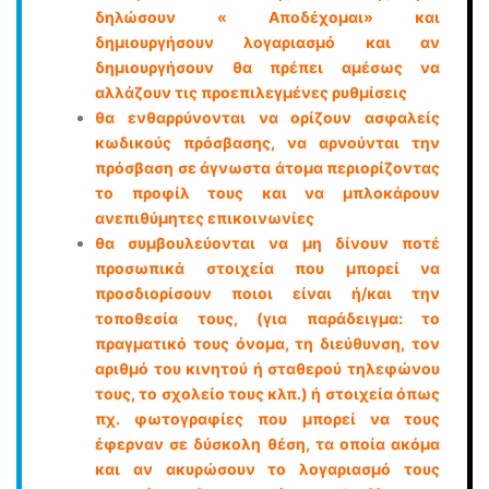
δηλώσουν « Αποδέχοµαι» και
δηµιουργήσουν λογαριασµό και αν
δηµιουργήσουν θα πρέπει αµέσως να
αλλάζουν τις προεπιλεγµένες ρυθµίσεις
θα ενθαρρύνονται να ορίζουν ασφαλείς
κωδικούς πρόσβασης, να αρνούνται την
πρόσβαση σε άγνωστα άτοµα περιορίζοντας
το προφίλ τους και να µπλοκάρουν
ανεπιθύµητες επικοινωνίες
θα συµβουλεύονται να µη δίνουν ποτέ
προσωπικά στοιχεία που µπορεί να
προσδιορίσουν ποιοι είναι ή/και την
τοποθεσία τους, (για παράδειγµα: το
πραγµατικό τους όνοµα, τη διεύθυνση, τον
αριθµό του κινητού ή σταθερού τηλεφώνου
τους, το σχολείο τους κλπ.) ή στοιχεία όπως
πχ. φωτογραφίες που µπορεί να τους
έφερναν σε δύσκολη θέση, τα οποία ακόµα
και αν ακυρώσουν το λογαριασµό τους