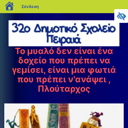
blogs.sch.gr
Σύνδεση
Μεταπηδήστε
στο
περιεχόμενο
Το μυαλό δεν είναι ένα
δοχείο που πρέπει να
γεμίσει, είναι μια φωτιά
που πρέπει ν'ανάψει ,
Πλούταρχος