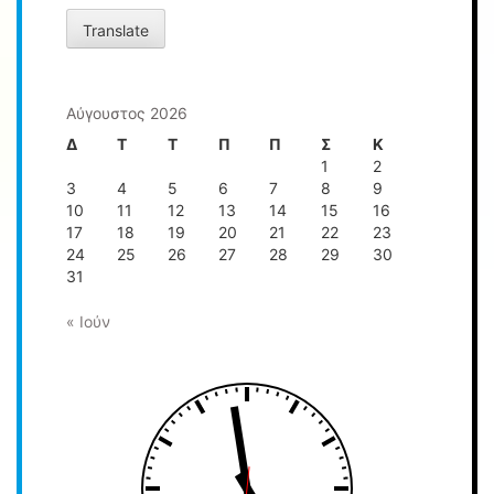
a
language
Translate
to
translate
this
Αύγουστος 2026
page
Δ
Τ
Τ
Π
Π
Σ
Κ
1
2
3
4
5
6
7
8
9
10
11
12
13
14
15
16
17
18
19
20
21
22
23
24
25
26
27
28
29
30
31
« Ιούν