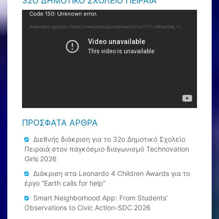
32Ο ΔΗΜΟΤΙΚΟ ΣΧΟΛΕΙΟ ΠΕΙΡΑΙΑ
Πρόγραμμα
Code 150: Unknown error.
Αναπαραγωγής
Ανάκτηση αρχείου: https://www.youtube.com/watch?v=TT7t-d9KwYc&_=1
Βίντεο
ΠΡΌΣΦΑΤΑ ΆΡΘΡΑ
Διεθνής διάκριση για το 32ο Δημοτικό Σχολείο
Πειραιά στον παγκόσμιο διαγωνισμό Technovation
Girls 2026
Διάκριση στα Leonardo 4 Children Awards για το
έργο “Earth calls for help”
Smart Neighborhood App: From Students’
Observations to Civic Action-SDC 2026