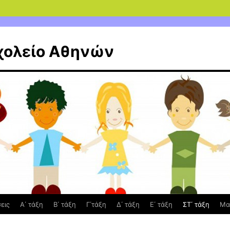
χολείο Αθηνών
εις
Α΄ τάξη
Β΄ τάξη
Γ΄τάξη
Δ΄ τάξη
Ε΄ τάξη
ΣΤ΄ τάξη
Μα