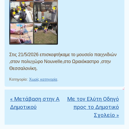
Στις 21/5/2026 επισκεφτήκαμε το μουσείο παιχνιδιών
,στον πολυχώρο Nouvelle,στο Ωραιόκαστρο ,στην
Θεσσαλονίκη.
Κατηγορία:
Χωρίς κατηγορία
.
«
Μετάβαση στην Α
Με τον Ελύτη Οδηγό
Πλοήγηση άρθρων
Δημοτικού
προς το Δημοτικό
Σχολείο
»