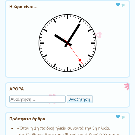
Η ώρα είναι…
ΑΡΘΡΑ
Αναζήτηση
Πρόσφατα άρθρα
«Όταν η 1η παιδική ηλικία συναντά την 3η ηλικία,
τότε Οι Ψυχές Αποκτούν Φτερά και Η Καρδιά Χτυπά!»