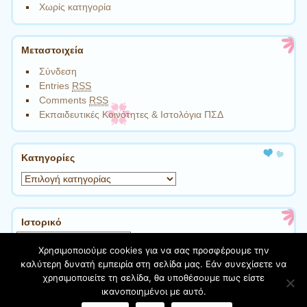
Χωρίς κατηγορία
Μεταστοιχεία
Σύνδεση
Entries
RSS
Comments
RSS
Εκπαιδευτικές Κοινότητες & Ιστολόγια ΠΣΔ
Kατηγορίες
Kατηγορίες
Ιστορικό
Ιστορικό
Χρησιμοποιούμε cookies για να σας προσφέρουμε την
καλύτερη δυνατή εμπειρία στη σελίδα μας. Εάν συνεχίσετε να
χρησιμοποιείτε τη σελίδα, θα υποθέσουμε πως είστε
Φιλοξενείται στο https://blogs.sch.gr
| Θέμα:Cute Frames
ικανοποιημένοι με αυτό.
από
Ying Zhang