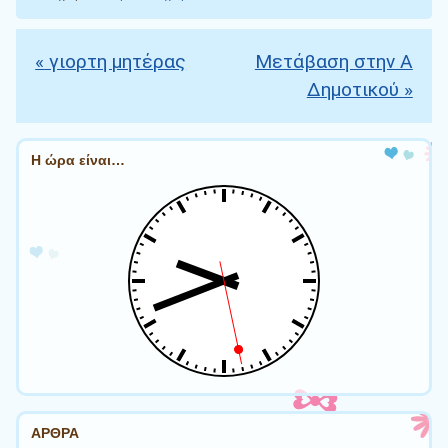
«
γιορτη μητέρας
Μετάβαση στην Α
Πλοήγηση άρθρων
Δημοτικού
»
Η ώρα είναι…
ΑΡΘΡΑ