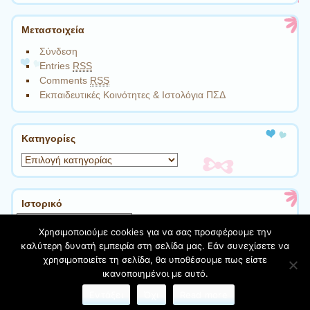
Μεταστοιχεία
Σύνδεση
Entries
RSS
Comments
RSS
Εκπαιδευτικές Κοινότητες & Ιστολόγια ΠΣΔ
Kατηγορίες
Kατηγορίες
Ιστορικό
Ιστορικό
Χρησιμοποιούμε cookies για να σας προσφέρουμε την
καλύτερη δυνατή εμπειρία στη σελίδα μας. Εάν συνεχίσετε να
χρησιμοποιείτε τη σελίδα, θα υποθέσουμε πως είστε
Φιλοξενείται στο https://blogs.sch.gr
| Θέμα:Cute Frames
ικανοποιημένοι με αυτό.
από
Ying Zhang
Εντάξει
Όχι
Read more