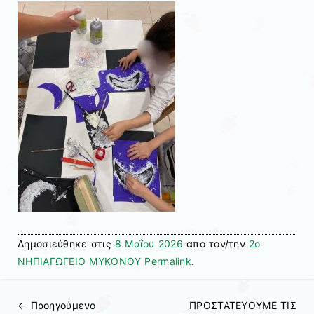
Δημοσιεύθηκε στις
8 Μαΐου 2026
από τον/την
2ο
ΝΗΠΙΑΓΩΓΕΙΟ ΜΥΚΟΝΟΥ
Permalink
.
← Προηγούμενo
ΠΡΟΣΤΑΤΕΥΟΥΜΕ ΤΙΣ
Πλοήγηση άρθρων