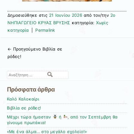
Δημοσιεύθηκε στις
21 Ιουνίου 2026
από τον/την
2ο
ΝΗΠΙΑΓΩΓΕΙΟ ΚΡΥΑΣ ΒΡΥΣΗΣ
κατηγορία:
Χωρίς
κατηγορία
|
Permalink
← Προηγούμενo
Βιβλία σε
Πλοήγηση άρθρων
ρόδες!
Αναζήτηση
Πρόσφατα άρθρα
Καλό Καλοκαίρι
Βιβλία σε ρόδες!
Μέχρι τώρα ήμασταν
ή
, από τον Σεπτέμβρη θα
γίνουμε πρωτάκια!
«Με ένα άλμα… στο μεγάλο σχολείο!»