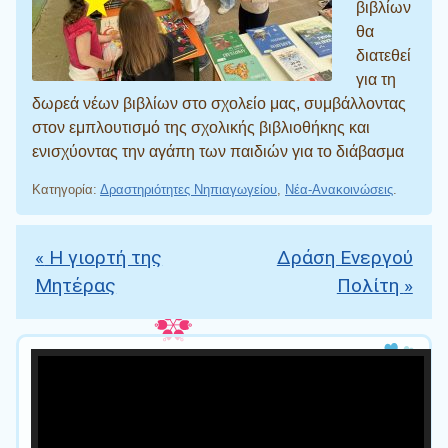
βιβλίων
θα
διατεθεί
για τη
δωρεά νέων βιβλίων στο σχολείο μας, συμβάλλοντας
στον εμπλουτισμό της σχολικής βιβλιοθήκης και
ενισχύοντας την αγάπη των παιδιών για το διάβασμα
Κατηγορία:
Δραστηριότητες Νηπιαγωγείου
,
Νέα-Ανακοινώσεις
.
«
Η γιορτή της
Δράση Ενεργού
Πλοήγηση άρθρων
Μητέρας
Πολίτη
»
Πρόγραμμα
Αναπαραγωγής
Βίντεο