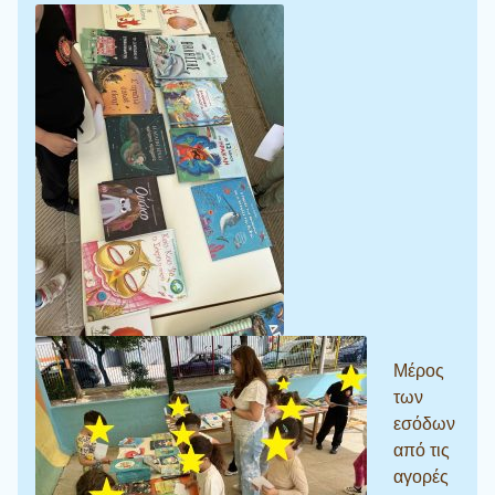
Μέρος
των
εσόδων
από τις
αγορές