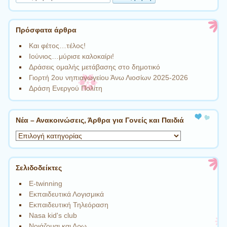
Πρόσφατα άρθρα
Και φέτος…τέλος!
Ιούνιος…μύρισε καλοκαίρι!
Δράσεις ομαλής μετάβασης στο δημοτικό
Γιορτή 2ου νηπιαγωγείου Άνω Λιοσίων 2025-2026
Δράση Ενεργού Πολίτη
Νέα – Ανακοινώσεις, Άρθρα για Γονείς και Παιδιά
Νέα
–
Ανακοινώσεις,
Άρθρα
Σελιδοδείκτες
για
E-twinning
Γονείς
Eκπαιδευτικά Λογισμικά
και
Eκπαιδευτική Τηλεόραση
Παιδιά
Nasa kid's club
Nοιάζομαι και Δρω