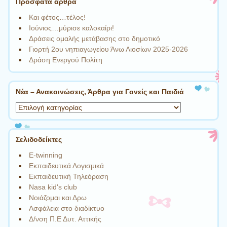
Πρόσφατα άρθρα
Και φέτος…τέλος!
Ιούνιος…μύρισε καλοκαίρι!
Δράσεις ομαλής μετάβασης στο δημοτικό
Γιορτή 2ου νηπιαγωγείου Άνω Λιοσίων 2025-2026
Δράση Ενεργού Πολίτη
Νέα – Ανακοινώσεις, Άρθρα για Γονείς και Παιδιά
Νέα
–
Ανακοινώσεις,
Άρθρα
Σελιδοδείκτες
για
E-twinning
Γονείς
Eκπαιδευτικά Λογισμικά
και
Eκπαιδευτική Τηλεόραση
Παιδιά
Nasa kid's club
Nοιάζομαι και Δρω
Ασφάλεια στο διαδίκτυο
Δ/νση Π.Ε Δυτ. Αττικής