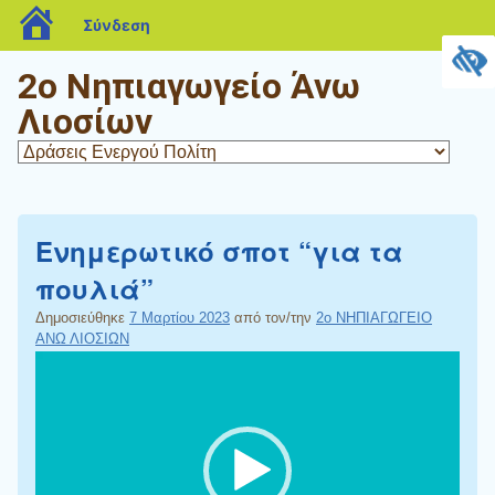
blogs.sch.gr
Σύνδεση
2ο Νηπιαγωγείο Άνω
Λιοσίων
Ενημερωτικό σποτ “για τα
πουλιά”
Δημοσιεύθηκε
7 Μαρτίου 2023
από τον/την
2ο ΝΗΠΙΑΓΩΓΕΙΟ
ΑΝΩ ΛΙΟΣΙΩΝ
Πρόγραμμα
Αναπαραγωγής
Βίντεο