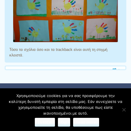
Τόσο τα σχόλια όσο και τα trackback είναι αυτή τη στιγμή
κλειστά.
Φιλοξενείται στο https://blogs.sch.gr
| Θέμα:Cute Frames
Χρησιμοποιούμε cookies για να σας προσφέρουμε την
από
Ying Zhang
καλύτερη δυνατή εμπειρία στη σελίδα μας. Εάν συνεχίσετε να
χρησιμοποιείτε τη σελίδα, θα υποθέσουμε πως είστε
ικανοποιημένοι με αυτό.
Όροι χρήσης blogs.sch.gr
|
Δήλωση προσβασιμότητας
Εντάξει
Όχι
Read more