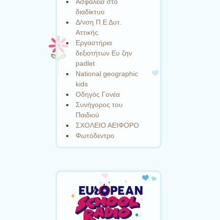
Ασφάλεια στο
διαδίκτυο
Δ/νση Π.Ε Δυτ.
Αττικής
Εργαστήρια
δεξιοτήτων Eυ ζην
padlet
Νational geographic
kids
Οδηγός Γονέα
Συνήγορος του
Παιδιού
ΣΧΟΛΕΙΟ ΑΕΙΦΟΡΟ
Φωτόδεντρο