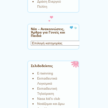
Δράση Ενεργού
Πολίτη
Νέα – Ανακοινώσεις,
Άρθρα για Γονείς και
Παιδιά
Νέα
–
Ανακοινώσεις,
Άρθρα
για
Σελιδοδείκτες
Γονείς
E-twinning
και
Eκπαιδευτικά
Παιδιά
Λογισμικά
Eκπαιδευτική
Τηλεόραση
Nasa kid's club
Nοιάζομαι και Δρω