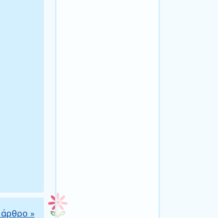
 άρθρο
»