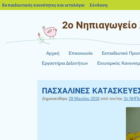
blogs.sch.gr
Εκπαιδευτικές κοινότητες και ιστολόγια
Σύνδεση
2ο Νηπιαγωγείο
Αρχική
Επικοινωνία
Εκπαιδευτικό Προ
Εργαστήρια Δεξιοτήτων
Εσωτερικός Κανονισμ
ΠΑΣΧΑΛΙΝΕΣ ΚΑΤΑΣΚΕΥΕ
Δημοσιεύθηκε
29 Μαρτίου 2018
από τον/την
2ο ΝΗΠΙ