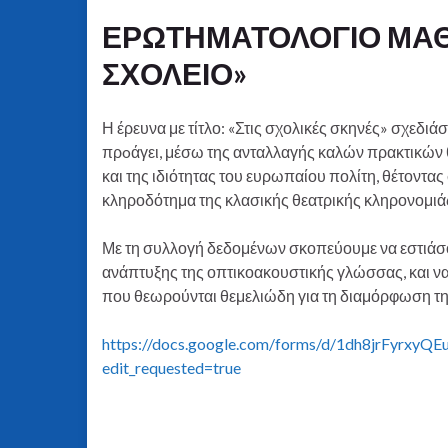
ΕΡΩΤΗΜΑΤΟΛΟΓΙΟ ΜΑΘ
ΣΧΟΛΕΙΟ»
Η έρευνα με τίτλο: «Στις σχολικές σκηνές» σχεδ
πρoάγει, μέσω της ανταλλαγής καλών πρακτικών 
και της ιδιότητας του ευρωπαίου πολίτη, θέτοντας
κληροδότημα της κλασικής θεατρικής κληρονομι
Με τη συλλογή δεδομένων σκοπεύουμε να εστιάσο
ανάπτυξης της οπτικοακουστικής γλώσσας, και να 
που θεωρούνται θεμελιώδη για τη διαμόρφωση τη
https://docs.google.com/forms/d/1dh8jrFyrx
edit_requested=true