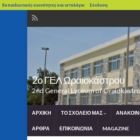
blogs.sch.gr
Εκπαιδευτικές κοινότητες και ιστολόγια
Σύνδεση
2o ΓΕΛ Ωραιοκάστρου
2nd General Lyceum of Oraiokastr
ΑΡΧΙΚΗ
ΤΟ ΣΧΟΛΕΙΟ ΜΑΣ
ΑΝΑΚΟΙΝ
ΑΡΘΡΑ
ΕΠΙΚΟΙΝΩΝΙΑ
MAGAZINE