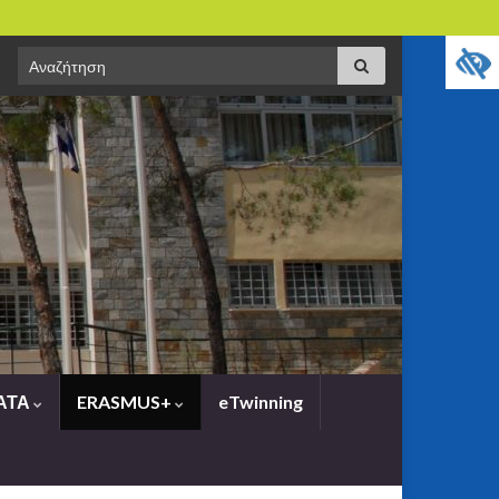
Search
Αναζήτηση
for:
ΑΤΑ
ERASMUS+
eTwinning