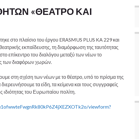
ΗΤΩΝ «ΘΕΑΤΡΟ ΚΑΙ
ιάστηκε στο πλαίσιο του έργου ERASMUS PLUS KA 229 και
θεατρικής εκπαίδευσης, τη διαμόρφωση της ταυτότητας
 στο επίκεντρο του διαλόγου μεταξύ των νέων το
άς των διαφόρων χωρών.
υμε στη σχέση των νέων με το θέατρο, υπό το πρίσμα της
διερευνήσουμε τα είδη, τα κείμενα και τους συγγραφείς
ς ιδιότητας του Ευρωπαίου πολίτη.
yQEu1ofwwteFwgnRk80kP6Z4jXEZXOTk2o/viewform?