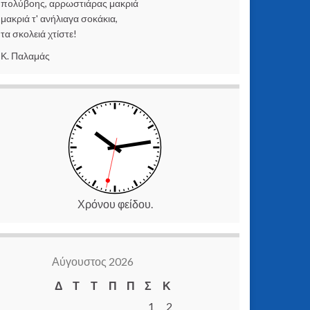
πoλύβοης, αρρωστιάρας μακριά
μακριά τ' ανήλιαγα σοκάκια,
τα σκολειά χτίστε!
Κ. Παλαμάς
Χρόνου φείδου.
Αύγουστος 2026
Δ
Τ
Τ
Π
Π
Σ
Κ
1
2