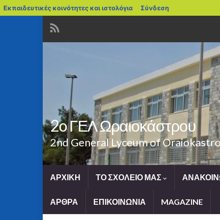
blogs.sch.gr
Εκπαιδευτικές κοινότητες και ιστολόγια
Σύνδεση
2o ΓΕΛ Ωραιοκάστρου
2nd General Lyceum of Oraiokastr
ΑΡΧΙΚΗ
ΤΟ ΣΧΟΛΕΙΟ ΜΑΣ
ΑΝΑΚΟΙΝ
ΑΡΘΡΑ
ΕΠΙΚΟΙΝΩΝΙΑ
MAGAZINE