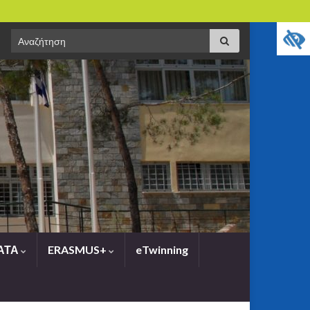
Search
Αναζήτηση
for:
ΑΤΑ
ERASMUS+
eTwinning