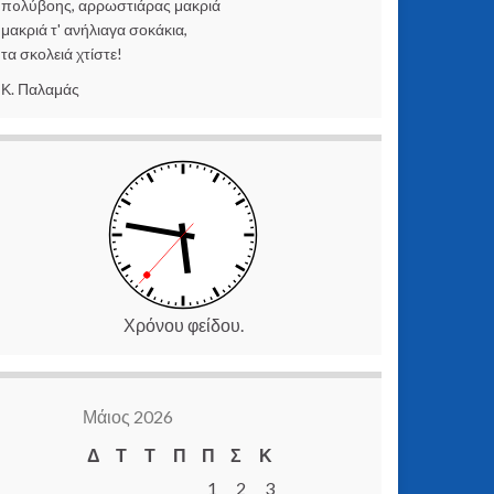
πoλύβοης, αρρωστιάρας μακριά
μακριά τ' ανήλιαγα σοκάκια,
τα σκολειά χτίστε!
Κ. Παλαμάς
Χρόνου φείδου.
Μάιος 2026
Δ
Τ
Τ
Π
Π
Σ
Κ
1
2
3