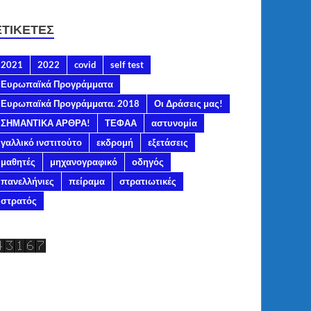
ΕΤΙΚΈΤΕΣ
2021
2022
covid
self test
Ευρωπαϊκά Προγράμματα
Ευρωπαϊκά Προγράμματα. 2018
Οι Δράσεις μας!
ΣΗΜΑΝΤΙΚΑ ΑΡΘΡΑ!
ΤΕΦΑΑ
αστυνομία
γαλλικό ινστιτούτο
εκδρομή
εξετάσεις
μαθητές
μηχανογραφικό
οδηγός
πανελλήνιες
πείραμα
στρατιωτικές
στρατός