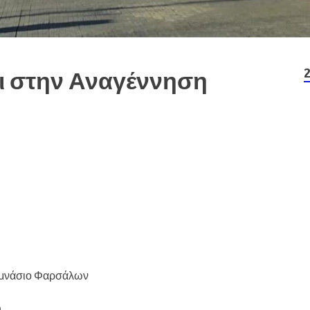
δι στην Αναγέννηση
μνάσιο Φαρσάλων
.