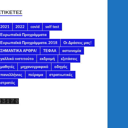
ΕΤΙΚΈΤΕΣ
2021
2022
covid
self test
Ευρωπαϊκά Προγράμματα
Ευρωπαϊκά Προγράμματα. 2018
Οι Δράσεις μας!
ΣΗΜΑΝΤΙΚΑ ΑΡΘΡΑ!
ΤΕΦΑΑ
αστυνομία
γαλλικό ινστιτούτο
εκδρομή
εξετάσεις
μαθητές
μηχανογραφικό
οδηγός
πανελλήνιες
πείραμα
στρατιωτικές
στρατός