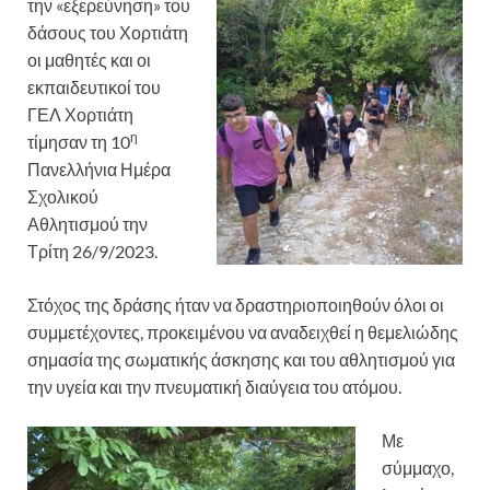
την «εξερεύνηση» του
δάσους του Χορτιάτη
οι μαθητές και οι
εκπαιδευτικοί του
ΓΕΛ Χορτιάτη
η
τίμησαν τη 10
Πανελλήνια Ημέρα
Σχολικού
Αθλητισμού την
Τρίτη 26/9/2023.
Στόχος της δράσης ήταν να δραστηριοποιηθούν όλοι οι
συμμετέχοντες, προκειμένου να αναδειχθεί η θεμελιώδης
σημασία της σωματικής άσκησης και του αθλητισμού για
την υγεία και την πνευματική διαύγεια του ατόμου.
Με
σύμμαχο,