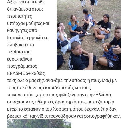
Αξίζει να σημειωθεί
ότι ανάμεσα στους
περιπατητές
υπήρχαν μαθητές και
καθηγητές από
Ισπανία, Γερμανία και
Σλοβακία στο
πλαίσιο του
ευρωπαϊκού
προγράμματος
ERASMUS+ καθώς
το σχολείο μας είχε αναλάβει την υποδοχή τους. Μαζί με
τους υπεύθυνους εκπαιδευτικούς και τους
«οικοδεσπότες» που τους φιλοξένησαν στην Ελλάδα
συνέχισαν τις αθλητικές δραστηριότητες με πεζοπορία
μέχρι το καταφύγιο του Χορτιάτη, όπου έφαγαν, έπαιξαν
βιωματικά παιχνίδια, τραγούδησαν και φωτογραφήθηκαν.