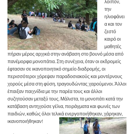
λοιπόν,
την
ηλιοφάνει
α και τον
ζεστό
καιρό οι
μαθητές
πήραν μέρος αρχικά στην ανάβαση στο βουνό μέσα από
πανέμορφα μονοπάτια. Στη συνέχεια, όταν οι εκδρομείς
έφτασαν σε ικανοποιητικό σημείο διαδρομής, οι
περισσότεροι χόρεψαν παραδοσιακούς και μοντέρνους
χορούς μέσα στη φύση, τραγουδώντας χαρούμενοι. Άλλοι
έπαιξαν παιχνίδια με την παρέα τους και άλλοι
συζητούσαν μεταξύ τους. Μάλιστα, το μονοπάτι κατά την
κατάβαση αντηχούσε γέλια, πειράγματα και φωνές των
παιδιών, καθώς όλοι τελικά ενεργοποιήθηκαν,
χάρηκαν,
ικανοποιήθηκαν!