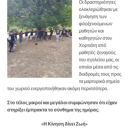
Οι δραστηριότητες
ολοκληρώθηκαν με
ξενάγηση των
φιλοξενούμενων
μαθητών και
καθηγητών στον
Χορτιάτη από
μαθητές-ξεναγούς
του σχολείου μας, οι
οποίοι μέσα από τις
διαδρομές τους προς
τα μαρτυρικά σημεία
του χωριού ενεργοποιήθηκαν ακόμη περισσότερο.
Στο τέλος μικροί και μεγάλοι συμφώνησαν ότι είχαν
στηρίξει έμπρακτα το σύνθημα της ημέρας:
«Η Κίνηση δίνει Ζωή»