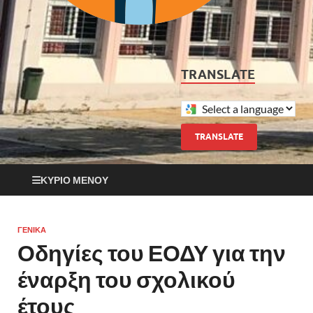
TRANSLATE
TRANSLATE
ΚΎΡΙΟ ΜΕΝΟΎ
ΓΕΝΙΚΆ
Οδηγίες του ΕΟΔΥ για την
έναρξη του σχολικού
έτους