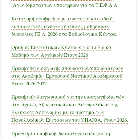
(Αγωνίσματα) των υποψηφίων για τα Τ.Ε.Φ.Α.Α.
Κατανομή υποψηφίων με αναπηρία και ειδικές
εκπαιδευτικές ανάγκες ή ειδικές μαθησιακές
δυσκολίες ΓΕ.Λ. 2026 στα Βαθμολογικά Κέντρα.
Ορισμός Εξεταστικών Κέντρων για το Ειδικό
Μάθημα των Αγγλικών Έτους 2026
Προκήρυξη εισαγωγής σπουδαστών/σπουδαστριών
στις Ακαδημίες Εμπορικού Ναυτικού Ακαδημαϊκού
Έτους 2026-2027
Προκήρυξη διαγωνισμού για την εισαγωγή ιδιωτών
στις σχολές Αξιωματικών και Αστυφυλάκων της
Ελληνικής Αστυνομίας με το σύστημα των
Πανελλαδικών Εξετάσεων του ΥΠΑΙΘΑ, έτους 2026.
Προθεσμία υποβολής δικαιολογητικών για τη