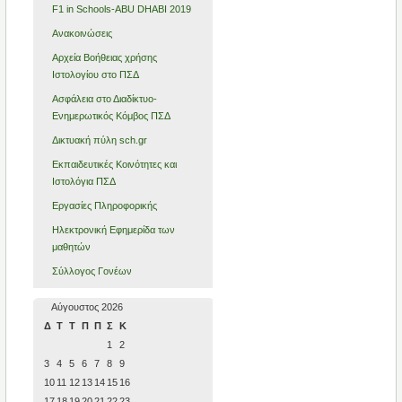
F1 in Schools-ABU DHABI 2019
Ανακοινώσεις
Αρχεία Βοήθειας χρήσης
Ιστολογίου στο ΠΣΔ
Ασφάλεια στο Διαδίκτυο-
Ενημερωτικός Κόμβος ΠΣΔ
Δικτυακή πύλη sch.gr
Εκπαιδευτικές Κοινότητες και
Ιστολόγια ΠΣΔ
Εργασίες Πληροφορικής
Ηλεκτρονική Εφημερίδα των
μαθητών
Σύλλογος Γονέων
Αύγουστος 2026
Δ
Τ
Τ
Π
Π
Σ
Κ
1
2
3
4
5
6
7
8
9
10
11
12
13
14
15
16
17
18
19
20
21
22
23