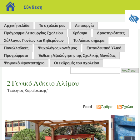
blogs.sch.gr
Σύνδεση
Αρχική σελίδα
Το σχολείο μας
Λειτουργία
Πρόγραμμα Λειτουργίας Σχολείου
Χρήσιμα
Δραστηριότητες
Σύλλογος Γονέων και Κηδεμόνων
Το Λύκειο σήμερα
Πανελλαδικές
Ψυχολόγος κοντά μας
Εκπαιδευτικό Υλικό
Προγράμματα
Έκθεση Αξιολόγησης της Σχολικής Μονάδας
Ψηφιακό Φροντιστήριο
Οι εκδρομές του σχολείου
2 Γενικό Λύκειο Αλίμου
"Γεώργιος Καραϊσκάκης"
Feed
Άρθρα
Σχόλια