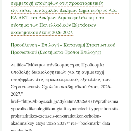
συμμετοχή υποψηφίων στις προκαταρκτικές
εξετάσεις των Σχολών Δοκίμων Σημαιοφόρων Λ.Σ.-
ΕΛ.ΑΚΤ. και Δοκίμων Λιμενοφυλάκων με το
σύστημα των Πανελλαδικών Εξετάσεων
ακαδημαϊκού έτους 2026-2027.
Προσέλκυση – Επιλογή – Κατανομή Στρατιωτικού
Προσωπικού (Συστήματα-Τρόποι Επιλογής)
<a title=”Μόνιμος σύνδεσμος προς Προθεσμία
υποβολής δικαιολογητικών για τη συμμετοχή
υποψηφίων στις προκαταρκτικές εξετάσεις των
Στρατιωτικών Σχολών ακαδημαϊκού έτους 2026-
2027.”
href=”https://blogs.sch.gr/2lykalim/2026/01/19/prothesmia-
ypovolis-dikaiologitikon-gia-ti-symmetochi-ypopsifion-stis-
prokatarktikes-exetaseis-ton-stratiotikon-scholon-
akadimaikoy-etoys-2026-2027/” rel=”bookmark” data-
wahfont=%