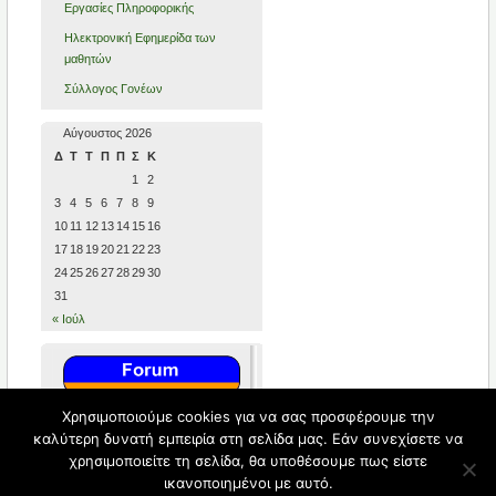
Εργασίες Πληροφορικής
Ηλεκτρονική Εφημερίδα των
μαθητών
Σύλλογος Γονέων
Αύγουστος 2026
Δ
Τ
Τ
Π
Π
Σ
Κ
1
2
3
4
5
6
7
8
9
10
11
12
13
14
15
16
17
18
19
20
21
22
23
24
25
26
27
28
29
30
31
« Ιούλ
Χρησιμοποιούμε cookies για να σας προσφέρουμε την
καλύτερη δυνατή εμπειρία στη σελίδα μας. Εάν συνεχίσετε να
χρησιμοποιείτε τη σελίδα, θα υποθέσουμε πως είστε
ικανοποιημένοι με αυτό.
2 Γενικό Λύκειο Αλίμου
© 2026 All
Φιλοξενείται από
Blogs.sch.gr