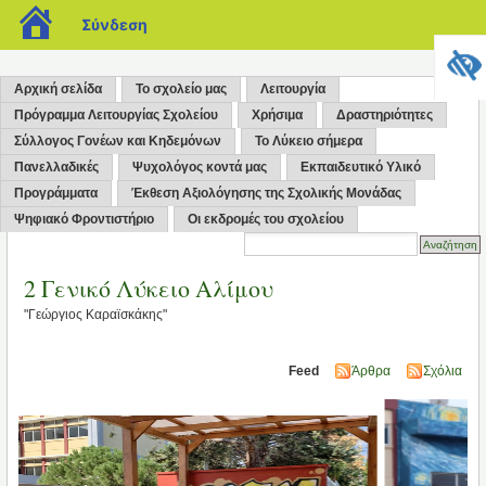
blogs.sch.gr
Σύνδεση
Αρχική σελίδα
Το σχολείο μας
Λειτουργία
Πρόγραμμα Λειτουργίας Σχολείου
Χρήσιμα
Δραστηριότητες
Σύλλογος Γονέων και Κηδεμόνων
Το Λύκειο σήμερα
Πανελλαδικές
Ψυχολόγος κοντά μας
Εκπαιδευτικό Υλικό
Προγράμματα
Έκθεση Αξιολόγησης της Σχολικής Μονάδας
Ψηφιακό Φροντιστήριο
Οι εκδρομές του σχολείου
2 Γενικό Λύκειο Αλίμου
"Γεώργιος Καραϊσκάκης"
Feed
Άρθρα
Σχόλια