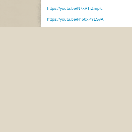
https://youtu.be/N7xVTrZmplc
https://youtu.be/kh60xPYLSvA