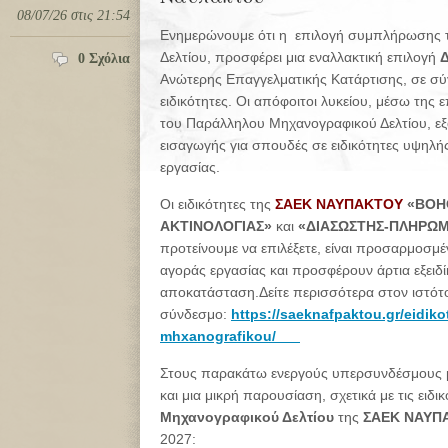
08/07/26 στις 21:54
Ενημερώνουμε ότι η επιλογή συμπλήρωσης 
Δελτίου, προσφέρει μια εναλλακτική επιλογή
0 Σχόλια
Ανώτερης Επαγγελματικής Κατάρτισης, σε σύ
ειδικότητες.
Οι απόφοιτοι λυκείου, μέσω της
του Παράλληλου Μηχανογραφικού Δελτίου, εξ
εισαγωγής για σπουδές σε ειδικότητες υψηλ
εργασίας.
Οι ειδικότητες της
ΣΑΕΚ ΝΑΥΠΑΚΤΟΥ
«ΒΟΗ
ΑΚΤΙΝΟΛΟΓΙΑΣ»
και
«ΔΙΑΣΩΣΤΗΣ-ΠΛΗΡΩ
προτείνουμε να επιλέξετε, είναι προσαρμοσμέ
αγοράς εργασίας και προσφέρουν άρτια εξειδ
αποκατάσταση.Δείτε περισσότερα στον ιστό
σύνδεσμο:
https://saeknafpaktou.gr/eidikot
mhxanografikou/
Στους παρακάτω ενεργούς υπερσυνδέσμους μπ
και μια μικρή παρουσίαση, σχετικά με τις ειδι
Μηχανογραφικού Δελτίου
της
ΣΑΕΚ ΝΑΥΠ
2027: