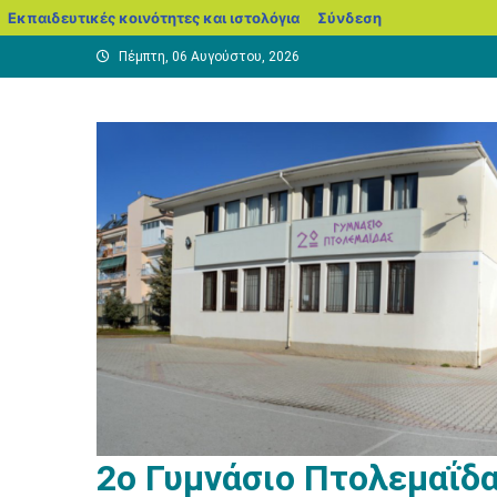
blogs.sch.gr
Εκπαιδευτικές κοινότητες και ιστολόγια
Σύνδεση
Μεταπηδήστε
Πέμπτη, 06 Αυγούστου, 2026
στο
περιεχόμενο
2ο Γυμνάσιο Πτολεμαΐδ