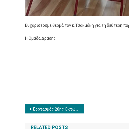
Ευχαριστούμε θερμά τον κ.Τσακμάκη για τη δεύτερη παρ
Η Ομάδα Δράσης
Πλοήγηση
Εορτασμός 28ης Οκτωβρίου
άρθρων
RELATED POSTS