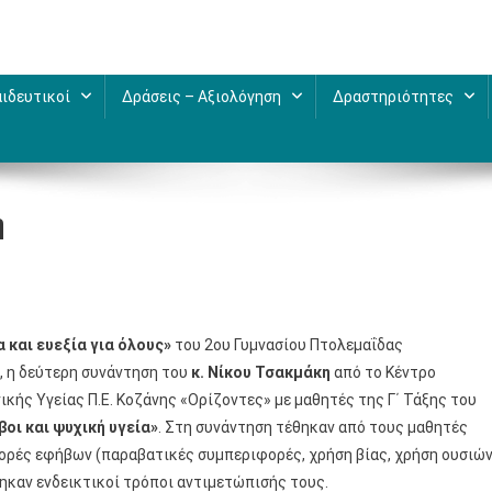
ιδευτικοί
Δράσεις – Αξιολόγηση
Δραστηριότητες
η
 και ευεξία για όλους»
του 2ου Γυμνασίου Πτολεμαΐδας
, η δεύτερη συνάντηση του
κ. Νίκου Τσακμάκη
από το Κέντρο
ής Υγείας Π.Ε. Κοζάνης «Ορίζοντες» με μαθητές της Γ΄ Τάξης του
βοι και ψυχική υγεία»
. Στη συνάντηση τέθηκαν από τους μαθητές
ρές εφήβων (παραβατικές συμπεριφορές, χρήση βίας, χρήση ουσιών
θηκαν ενδεικτικοί τρόποι αντιμετώπισής τους.