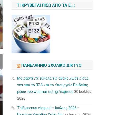
ΤΙ ΚΡΎΒΕΤΑΙ ΠΊΣΩ ΑΠΌ ΤΑ Ε…;
ΠΑΝΕΛΛΉΝΙΟ ΣΧΟΛΙΚΌ ΔΊΚΤΥΟ
Μοιραστείτε εύκολα τις ανακοινώσεις σας,
νέα από το ΠΣΔ και το Υπουργείο Παιδείας
μέσω του webmail.sch.gr/express
30 Ιουλίου,
2026
Τα Erasmus νέα μας! – Ιούλιος 2026 –
Γυμνάσιο Κανήθου Χαλκίδας
29 Ιουλίου, 2026