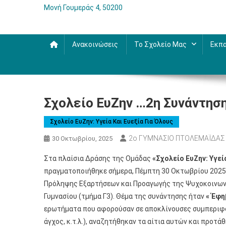
Μονή Γουμεράς 4, 50200
Ανακοινώσεις
Το Σχολείο Μας
Εκπα
Σχολείο ΕυΖην …2η Συνάντησ
Σχολείο ΕυΖην: Υγεία Και Ευεξία Για Όλους
2ο ΓΥΜΝΑΣΙΟ ΠΤΟΛΕΜΑΪΔΑΣ
30 Οκτωβρίου, 2025
Στα πλαίσια Δράσης της Ομάδας
«Σχολείο ΕυΖην: Υγεία
πραγματοποιήθηκε σήμερα, Πέμπτη 30 Οκτωβρίου 2025
Πρόληψης Εξαρτήσεων και Προαγωγής της Ψυχοκοινωνικ
Γυμνασίου (τμήμα Γ3). Θέμα της συνάντησης ήταν
« Έφη
ερωτήματα που αφορούσαν σε αποκλίνουσες συμπεριφο
άγχος, κ.τ.λ.), αναζητήθηκαν τα αίτια αυτών και προτά