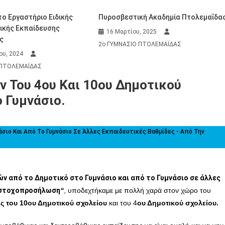
ο Εργαστήριο Ειδικής
Πυροσβεστική Ακαδημία Πτολεμαΐδα
ικής Εκπαίδευσης
16 Μαρτίου, 2025
ς
2ο ΓΥΜΝΑΣΙΟ ΠΤΟΛΕΜΑΪΔΑΣ
ου, 2024
 ΠΤΟΛΕΜΑΪΔΑΣ
 Του 4ου Και 10ου Δημοτικού
 Γυμνάσιο.
ο Και Από Το Γυμνάσιο Σε Άλλες Εκπαιδευτικές Βαθμίδες - Από Την
 από το Δημοτικό στο Γυμνάσιο και από το Γυμνάσιο σε άλλες
η στοχοπροσήλωση
“
, υποδεχτήκαμε με πολλή χαρά στον χώρο του
ης του 10ου Δημοτικού σχολείου
και του 4
ου Δημοτικού σχολείου.