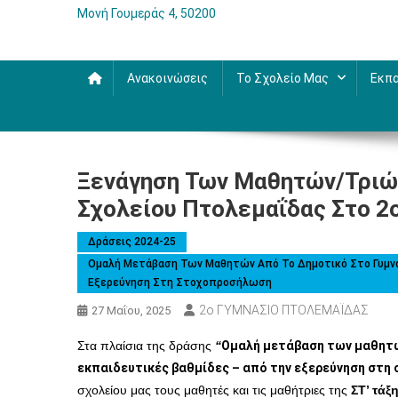
Μονή Γουμεράς 4, 50200
Ανακοινώσεις
Το Σχολείο Μας
Εκπα
Ξενάγηση Των Μαθητών/τριών
Σχολείου Πτολεμαΐδας Στο 2ο
Δράσεις 2024-25
Ομαλή Μετάβαση Των Μαθητών Από Το Δημοτικό Στο Γυμνάσι
Εξερεύνηση Στη Στοχοπροσήλωση
2ο ΓΥΜΝΑΣΙΟ ΠΤΟΛΕΜΑΪΔΑΣ
27 Μαΐου, 2025
Στα πλαίσια της δράσης
“
Ομαλή μετάβαση των μαθητών
εκπαιδευτικές βαθμίδες – από την εξερεύνηση στ
σχολείου μας
τους μαθητές και τις μαθήτριες
της
ΣΤ’ τάξ