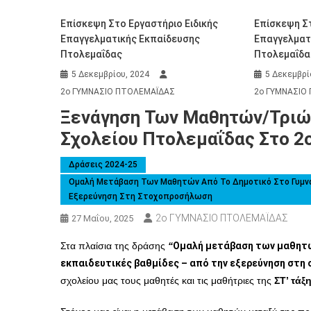
Επίσκεψη Στο Εργαστήριο Ειδικής
Επίσκεψη Στ
Επαγγελματικής Εκπαίδευσης
Επαγγελματ
Πτολεμαΐδας
Πτολεμαΐδα
5 Δεκεμβρίου, 2024
5 Δεκεμβρί
2ο ΓΥΜΝΑΣΙΟ ΠΤΟΛΕΜΑΪΔΑΣ
2ο ΓΥΜΝΑΣΙΟ
Ξενάγηση Των Μαθητών/τριών
Σχολείου Πτολεμαΐδας Στο 2ο
Δράσεις 2024-25
Ομαλή Μετάβαση Των Μαθητών Από Το Δημοτικό Στο Γυμνάσι
Εξερεύνηση Στη Στοχοπροσήλωση
2ο ΓΥΜΝΑΣΙΟ ΠΤΟΛΕΜΑΪΔΑΣ
27 Μαΐου, 2025
Στα πλαίσια της δράσης
“
Ομαλή μετάβαση των μαθητών
εκπαιδευτικές βαθμίδες – από την εξερεύνηση στ
σχολείου μας
τους μαθητές και τις μαθήτριες
της
ΣΤ’ τάξ