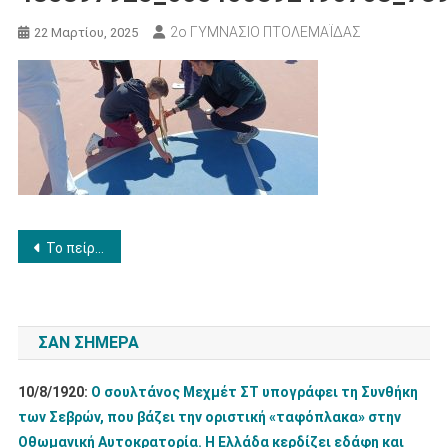
2ο ΓΥΜΝΑΣΙΟ ΠΤΟΛΕΜΑΪΔΑΣ
22 Μαρτίου, 2025
Πλοήγηση
Το πείραμα του Ερατοσθένη
άρθρων
ΣΑΝ ΣΉΜΕΡΑ
10/8/1920:
Ο σουλτάνος Μεχμέτ ΣΤ υπογράφει τη Συνθήκη
των Σεβρών, που βάζει την οριστική «ταφόπλακα» στην
Οθωμανική Αυτοκρατορία. Η Ελλάδα κερδίζει εδάφη και