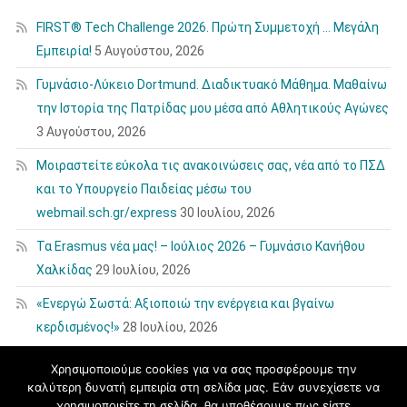
FIRST® Tech Challenge 2026. Πρώτη Συμμετοχή … Μεγάλη
Εμπειρία!
5 Αυγούστου, 2026
Γυμνάσιο-Λύκειο Dortmund. Διαδικτυακό Μάθημα. Μαθαίνω
την Ιστορία της Πατρίδας μου μέσα από Αθλητικούς Αγώνες
3 Αυγούστου, 2026
Μοιραστείτε εύκολα τις ανακοινώσεις σας, νέα από το ΠΣΔ
και το Υπουργείο Παιδείας μέσω του
webmail.sch.gr/express
30 Ιουλίου, 2026
Τα Erasmus νέα μας! – Ιούλιος 2026 – Γυμνάσιο Κανήθου
Χαλκίδας
29 Ιουλίου, 2026
«Ενεργώ Σωστά: Αξιοποιώ την ενέργεια και βγαίνω
κερδισμένος!»
28 Ιουλίου, 2026
Χρησιμοποιούμε cookies για να σας προσφέρουμε την
καλύτερη δυνατή εμπειρία στη σελίδα μας. Εάν συνεχίσετε να
χρησιμοποιείτε τη σελίδα, θα υποθέσουμε πως είστε