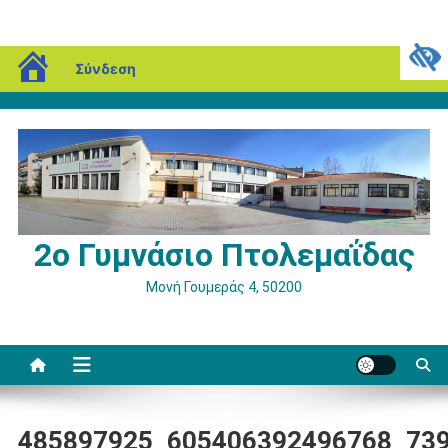
Μεταπηδήστε
blogs.sch.gr
Δευτέρα, 10 Αυγούστου, 2026
Σύνδεση
στο
περιεχόμενο
2ο Γυμνάσιο Πτολεμαΐδας
Μονή Γουμεράς 4, 50200
485897925_605406392496768_73