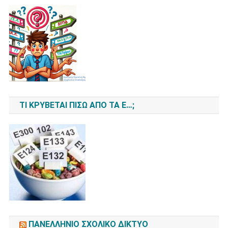
ΤΙ ΚΡΎΒΕΤΑΙ ΠΊΣΩ ΑΠΌ ΤΑ Ε…;
ΠΑΝΕΛΛΉΝΙΟ ΣΧΟΛΙΚΌ ΔΊΚΤΥΟ