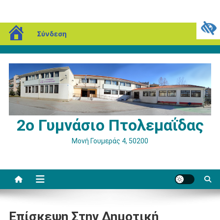
Μεταπηδήστε
blogs.sch.gr
Δευτέρα, 10 Αυγούστου, 2026
Σύνδεση
στο
περιεχόμενο
2ο Γυμνάσιο Πτολεμαΐδας
Μονή Γουμεράς 4, 50200
Επίσκεψη Στην Δημοτική