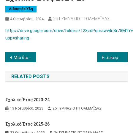
Διδακτέα Ύλη
2ο ΓΥΜΝΑΣΙΟ ΠΤΟΛΕΜΑΪΔΑΣ
4 Οκτωβρίου, 2024
https://drive.google.com/drive/folders/123zdPqmawwlnSr78M1Yv
usp=sharing
Πλοήγηση
Μια διαφορετική Πανελλήνια Ημέρα Σχολικού Αθλητισμού
Επίσκεψη του “College Gaucelm Faidit” στο σχολείο μας
άρθρων
RELATED POSTS
Σχολικό Έτος 2023-24
13 Νοεμβρίου, 2023
2ο ΓΥΜΝΑΣΙΟ ΠΤΟΛΕΜΑΪΔΑΣ
Σχολικό Έτος 2025-26
23 Οκτωβρίου, 2025
2ο ΓΥΜΝΑΣΙΟ ΠΤΟΛΕΜΑΪΔΑΣ