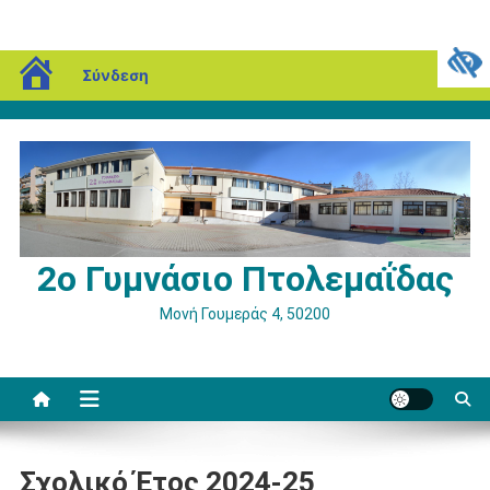
Μεταπηδήστε
blogs.sch.gr
Κυριακή, 09 Αυγούστου, 2026
Σύνδεση
στο
περιεχόμενο
2ο Γυμνάσιο Πτολεμαΐδας
Μονή Γουμεράς 4, 50200
Σχολικό Έτος 2024-25