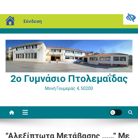
Μεταπηδήστε
blogs.sch.gr
Σάββατο, 08 Αυγούστου, 2026
Σύνδεση
στο
περιεχόμενο
2ο Γυμνάσιο Πτολεμαΐδας
Μονή Γουμεράς 4, 50200
“Αλεξίπτωτα Μετάβασης ……” Με