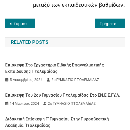
μεταξύ των εκπαιδευτικών βαθμίδων.
Πλοήγηση
Συμμετοχή στο 8ο Μαθητικό Πρωτάθλημα Scrabble
Τμήματα Ένταξης
άρθρων
RELATED POSTS
Επίσκεψη Στο Εργαστήριο Ειδικής Επαγγελματικής
Εκπαίδευσης Πτολεμαΐδας
5 Δεκεμβρίου, 2024
2ο ΓΥΜΝΑΣΙΟ ΠΤΟΛΕΜΑΪΔΑΣ
Επίσκεψη Του 2ου Γυμνασίου Πτολεμαΐδας Στο ΕΝ.Ε.Ε.ΓΥ.Λ.
14 Μαρτίου, 2024
2ο ΓΥΜΝΑΣΙΟ ΠΤΟΛΕΜΑΪΔΑΣ
Διδακτική Επίσκεψη Γ’ Γυμνασίου Στην Πυροσβεστική
Ακαδημία Πτολεμαΐδας