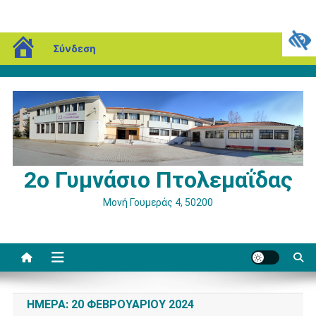
Μεταπηδήστε
blogs.sch.gr
Σάββατο, 08 Αυγούστου, 2026
Σύνδεση
στο
περιεχόμενο
2ο Γυμνάσιο Πτολεμαΐδας
Μονή Γουμεράς 4, 50200
ΗΜΈΡΑ:
20 ΦΕΒΡΟΥΑΡΊΟΥ 2024