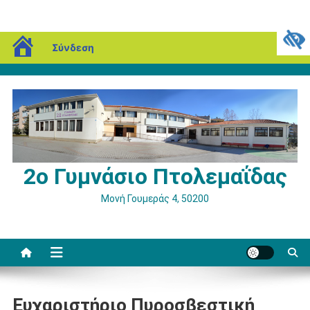
Μεταπηδήστε
blogs.sch.gr
Πέμπτη, 06 Αυγούστου, 2026
Σύνδεση
στο
περιεχόμενο
2ο Γυμνάσιο Πτολεμαΐδας
Μονή Γουμεράς 4, 50200
Ευχαριστήριο Πυροσβεστική