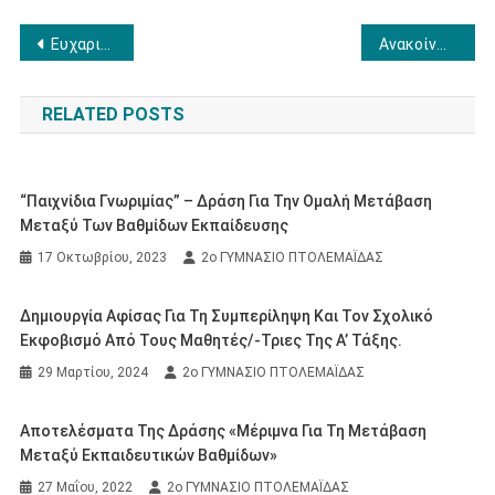
Πλοήγηση
Ευχαριστήριο για το ΕΚΑΒ Κοζανης
Ανακοίνωση κατοχύρωσης εκδρομής Αθήνα
άρθρων
RELATED POSTS
“Παιχνίδια Γνωριμίας” – Δράση Για Την Ομαλή Μετάβαση
Μεταξύ Των Βαθμίδων Εκπαίδευσης
17 Οκτωβρίου, 2023
2ο ΓΥΜΝΑΣΙΟ ΠΤΟΛΕΜΑΪΔΑΣ
Δημιουργία Αφίσας Για Τη Συμπερίληψη Και Τον Σχολικό
Εκφοβισμό Από Τους Μαθητές/-Τριες Της Α’ Τάξης.
29 Μαρτίου, 2024
2ο ΓΥΜΝΑΣΙΟ ΠΤΟΛΕΜΑΪΔΑΣ
Αποτελέσματα Της Δράσης «Μέριμνα Για Τη Μετάβαση
Μεταξύ Εκπαιδευτικών Βαθμίδων»
27 Μαΐου, 2022
2ο ΓΥΜΝΑΣΙΟ ΠΤΟΛΕΜΑΪΔΑΣ