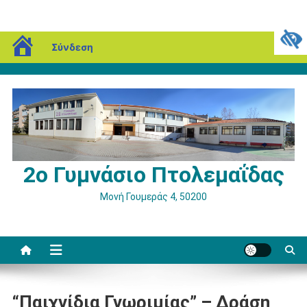
Μεταπηδήστε
blogs.sch.gr
Σάββατο, 08 Αυγούστου, 2026
Σύνδεση
στο
περιεχόμενο
2ο Γυμνάσιο Πτολεμαΐδας
Μονή Γουμεράς 4, 50200
“Παιχνίδια Γνωριμίας” – Δράση