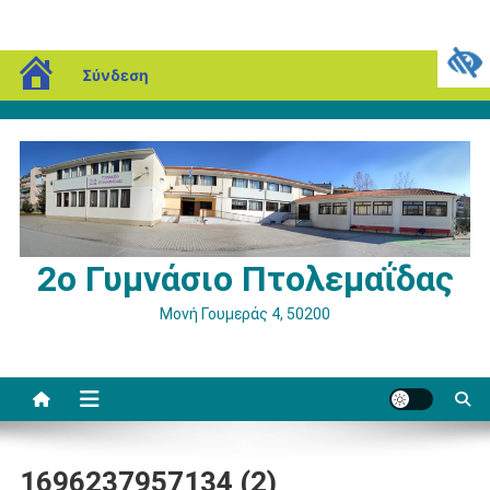
Μεταπηδήστε
blogs.sch.gr
Δευτέρα, 10 Αυγούστου, 2026
Σύνδεση
στο
περιεχόμενο
2ο Γυμνάσιο Πτολεμαΐδας
Μονή Γουμεράς 4, 50200
1696237957134 (2)