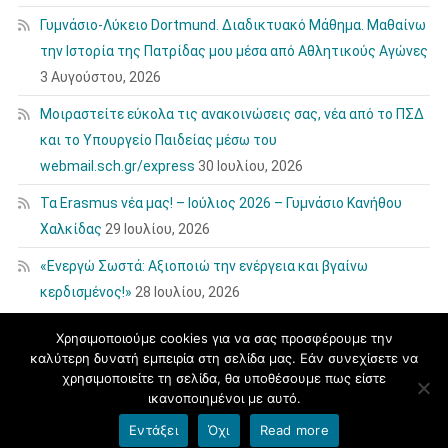
Γυμνάσιο-Λύκειο Dortmund. Διαδικτυακό Μάθημα. Μαθαίνω
την Ιστορία της Πατρίδας μου μέσα από Αθλητικούς Αγώνες
3 Αυγούστου, 2026
Μοιραστείτε εύκολα τις ανακοινώσεις σας, νέα από το ΠΣΔ
και το Υπουργείο Παιδείας μέσω του
webmail.sch.gr/express
30 Ιουλίου, 2026
Τα Erasmus νέα μας! – Ιούλιος 2026 – Γυμνάσιο Κανήθου
Χαλκίδας
29 Ιουλίου, 2026
«Ενεργώ Σωστά: Αξιοποιώ την ενέργεια και βγαίνω
κερδισμένος!»
28 Ιουλίου, 2026
Χρησιμοποιούμε cookies για να σας προσφέρουμε την
καλύτερη δυνατή εμπειρία στη σελίδα μας. Εάν συνεχίσετε να
χρησιμοποιείτε τη σελίδα, θα υποθέσουμε πως είστε
ικανοποιημένοι με αυτό.
blogs.sch.gr
|
Θέμα εμφάνισης: News Portal
Εντάξει
Όχι
Read more
Όροι χρήσης blogs.sch.gr
|
Δήλωση προσβασιμότητας