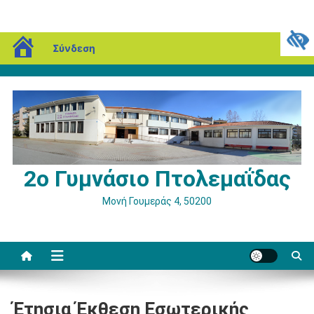
Μεταπηδήστε
blogs.sch.gr
Πέμπτη, 06 Αυγούστου, 2026
Σύνδεση
στο
περιεχόμενο
2ο Γυμνάσιο Πτολεμαΐδας
Μονή Γουμεράς 4, 50200
Έτησια Έκθεση Εσωτερικής