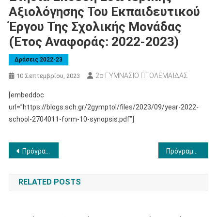
Αξιολόγησης Του Εκπαιδευτικού
Έργου Της Σχολικής Μονάδας
(έτος Αναφοράς: 2022-2023)
Δράσεις 2022-23
2ο ΓΥΜΝΑΣΙΟ ΠΤΟΛΕΜΑΪΔΑΣ
10 Σεπτεμβρίου, 2023
[embeddoc
url=”https://blogs.sch.gr/2gymptol/files/2023/09/year-2022-
school-2704011-form-10-synopsis.pdf”]
Πλοήγηση
Πρόγραμμα Επαναληπτικών Εξετάσεων Σεπτεμβρίου
Πρόγραμμα Διδασκαλίας
άρθρων
RELATED POSTS