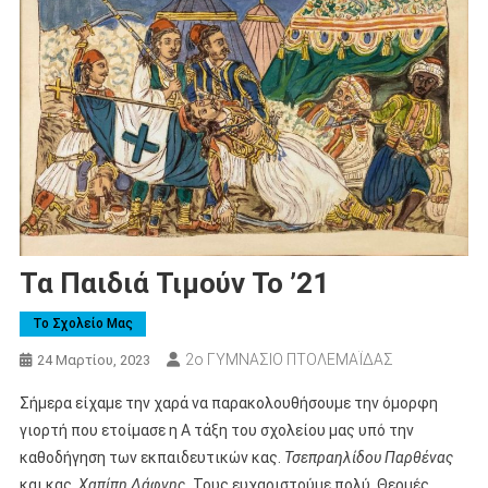
Τα Παιδιά Τιμούν Το ’21
Το Σχολείο Μας
2ο ΓΥΜΝΑΣΙΟ ΠΤΟΛΕΜΑΪΔΑΣ
24 Μαρτίου, 2023
Σήμερα είχαμε την χαρά να παρακολουθήσουμε την όμορφη
γιορτή που ετοίμασε η Α τάξη του σχολείου μας υπό την
καθοδήγηση των εκπαιδευτικών κας.
Τσεπραηλίδου Παρθένας
και κας.
Χαπίπη Δάφνης.
Τους ευχαριστούμε πολύ. Θερμές