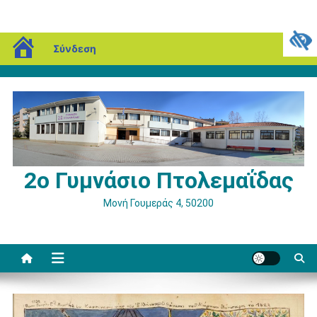
Μεταπηδήστε
blogs.sch.gr
Σάββατο, 08 Αυγούστου, 2026
Σύνδεση
στο
περιεχόμενο
2ο Γυμνάσιο Πτολεμαΐδας
Μονή Γουμεράς 4, 50200