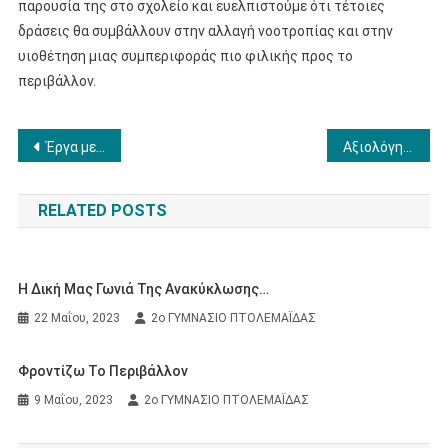
παρουσία της στο σχολείο και ευελπιστούμε ότι τέτοιες
δράσεις θα συμβάλλουν στην αλλαγή νοοτροπίας και στην
υιοθέτηση μιας συμπεριφοράς πιο φιλικής προς το
περιβάλλον.
Πλοήγηση
Έργα με αναπληρωτές στα προγράμματα ΕΣΠΑ
Αξιολόγηση ερωτηματολογίου εισόδου Γ΄ γυμνασίου 2022-2023
άρθρων
RELATED POSTS
Η Δική Μας Γωνιά Της Ανακύκλωσης…
22 Μαΐου, 2023
2ο ΓΥΜΝΑΣΙΟ ΠΤΟΛΕΜΑΪΔΑΣ
Φροντίζω Το Περιβάλλον
9 Μαΐου, 2023
2ο ΓΥΜΝΑΣΙΟ ΠΤΟΛΕΜΑΪΔΑΣ