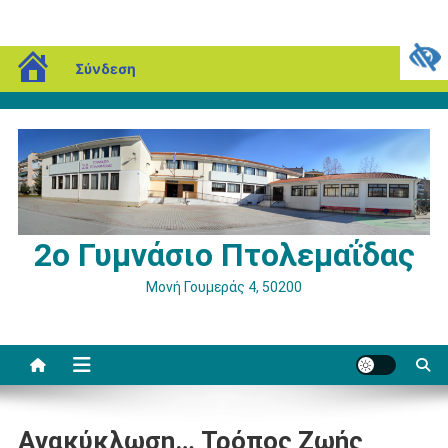
Μεταπηδήστε
blogs.sch.gr
Παρασκευή, 07 Αυγούστου, 2026
Σύνδεση
στο
περιεχόμενο
2ο Γυμνάσιο Πτολεμαΐδας
Μονή Γουμεράς 4, 50200
Ανακύκλωση… Τρόπος Ζωής