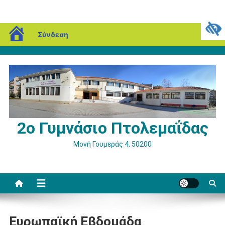
Μεταπηδήστε
blogs.sch.gr
Παρασκευή, 07 Αυγούστου, 2026
Σύνδεση
στο
περιεχόμενο
2ο Γυμνάσιο Πτολεμαΐδας
Μονή Γουμεράς 4, 50200
Ευρωπαϊκή Εβδομάδα