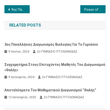
Πλοήγηση
9ης Πανελλήνιας Ημέρας Σχολικού Αθλητισμού
Power of Education
άρθρων
RELATED POSTS
3ος Πανελλήνιος Διαγωνισμός Βιολογίας Για Το Γυμνάσιο
9 Ιουνίου, 2024
2ο ΓΥΜΝΑΣΙΟ ΠΤΟΛΕΜΑΪΔΑΣ
Συγχαρητήρια Στους Επιτυχόντες Μαθητές Του Διαγωνισμού
«Θαλής»
9 Ιανουαρίου, 2024
2ο ΓΥΜΝΑΣΙΟ ΠΤΟΛΕΜΑΪΔΑΣ
Αποτελέσματα Του Μαθηματικού Διαγωνισμού “Θαλής”
12 Ιανουαρίου, 2025
2ο ΓΥΜΝΑΣΙΟ ΠΤΟΛΕΜΑΪΔΑΣ