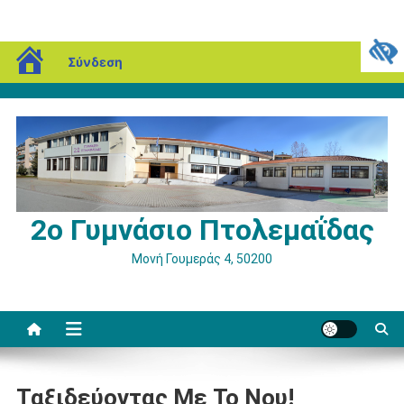
Μεταπηδήστε
blogs.sch.gr
Πέμπτη, 06 Αυγούστου, 2026
Σύνδεση
στο
περιεχόμενο
2ο Γυμνάσιο Πτολεμαΐδας
Μονή Γουμεράς 4, 50200
Ταξιδεύοντας Με Το Νου!