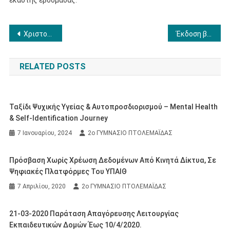
Πλοήγηση
Χριστούγεννα 2021
Έκδοση βεβαίωσης για απουσίες λόγω covid
άρθρων
RELATED POSTS
Ταξίδι Ψυχικής Υγείας & Αυτοπροσδιορισμού – Mental Health
& Self-Identification Journey
7 Ιανουαρίου, 2024
2ο ΓΥΜΝΑΣΙΟ ΠΤΟΛΕΜΑΪΔΑΣ
Πρόσβαση Χωρίς Χρέωση Δεδομένων Από Κινητά Δίκτυα, Σε
Ψηφιακές Πλατφόρμες Του ΥΠΑΙΘ
7 Απριλίου, 2020
2ο ΓΥΜΝΑΣΙΟ ΠΤΟΛΕΜΑΪΔΑΣ
21-03-2020 Παράταση Απαγόρευσης Λειτουργίας
Εκπαιδευτικών Δομών Έως 10/4/2020.