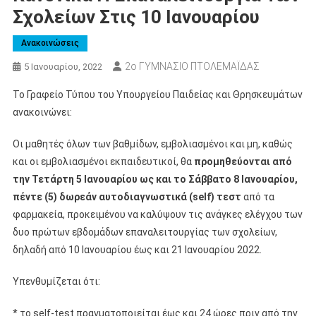
Σχολείων Στις 10 Ιανουαρίου
Ανακοινώσεις
2ο ΓΥΜΝΑΣΙΟ ΠΤΟΛΕΜΑΪΔΑΣ
5 Ιανουαρίου, 2022
Το Γραφείο Τύπου του Υπουργείου Παιδείας και Θρησκευμάτων
ανακοινώνει:
Οι μαθητές όλων των βαθμίδων, εμβολιασμένοι και μη, καθώς
και οι εμβολιασμένοι εκπαιδευτικοί, θα
προμηθεύονται από
την Τετάρτη 5 Ιανουαρίου ως και το Σάββατο 8 Ιανουαρίου,
πέντε (5) δωρεάν αυτοδιαγνωστικά (self) τεστ
από τα
φαρμακεία, προκειμένου να καλύψουν τις ανάγκες ελέγχου των
δυο πρώτων εβδομάδων επαναλειτουργίας των σχολείων,
δηλαδή από 10 Ιανουαρίου έως και 21 Ιανουαρίου 2022.
Υπενθυμίζεται ότι:
* το self-test πραγματοποιείται έως και 24 ώρες πριν από την