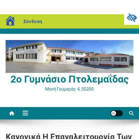
Μεταπηδήστε
blogs.sch.gr
Παρασκευή, 07 Αυγούστου, 2026
Σύνδεση
στο
περιεχόμενο
2ο Γυμνάσιο Πτολεμαΐδας
Μονή Γουμεράς 4, 50200
Κανονικά Η Επαναλειτουργία Των