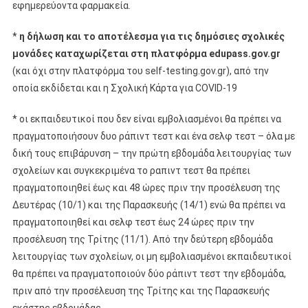
εφημερεύοντα φαρμακεία.
*
η δήλωση και το αποτέλεσμα για τις δημόσιες σχολικές
μονάδες καταχωρίζεται στη πλατφόρμα edupass.gov.gr
(και όχι στην πλατφόρμα του self-testing.gov.gr), από την
οποία εκδίδεται και η Σχολική Κάρτα για COVID-19
* οι εκπαιδευτικοί που δεν είναι εμβολιασμένοι θα πρέπει να
πραγματοποιήσουν δυο ράπιντ τεστ και ένα σελφ τεστ – όλα με
δική τους επιβάρυνση – την πρώτη εβδομάδα λειτουργίας των
σχολείων και συγκεκριμένα το ραπιντ τεστ θα πρέπει
πραγματοποιηθεί έως και 48 ώρες πριν την προσέλευση της
Δευτέρας (10/1) και της Παρασκευής (14/1) ενώ θα πρέπει να
πραγματοποιηθεί και σελφ τεστ έως 24 ώρες πριν την
προσέλευση της Τρίτης (11/1). Από την δεύτερη εβδομάδα
λειτουργίας των σχολείων, οι μη εμβολιασμένοι εκπαιδευτικοί
θα πρέπει να πραγματοποιούν δύο ράπιντ τεστ την εβδομάδα,
πριν από την προσέλευση της Τρίτης και της Παρασκευής
εκάστης εβδομάδας.