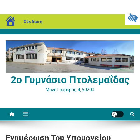
Μεταπηδήστε
blogs.sch.gr
Παρασκευή, 07 Αυγούστου, 2026
Σύνδεση
στο
περιεχόμενο
2ο Γυμνάσιο Πτολεμαΐδας
Μονή Γουμεράς 4, 50200
Ενημέρωση Του Υπουργείου