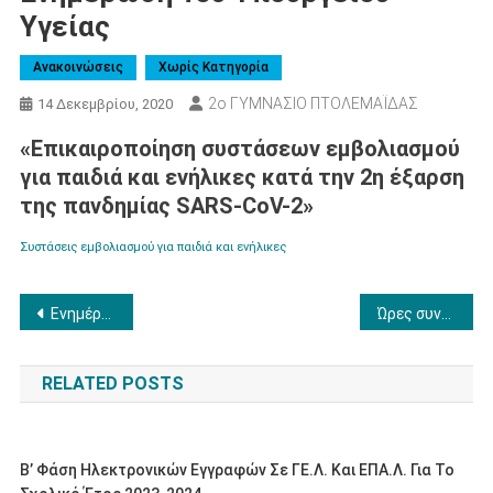
Υγείας
Ανακοινώσεις
Χωρίς Κατηγορία
2ο ΓΥΜΝΑΣΙΟ ΠΤΟΛΕΜΑΪΔΑΣ
14 Δεκεμβρίου, 2020
«Επικαιροποίηση συστάσεων εμβολιασμού
για παιδιά και ενήλικες κατά την 2η έξαρση
της πανδημίας SARS-CoV-2»
Συστάσεις εμβολιασμού για παιδιά και ενήλικες
Πλοήγηση
Ενημέρωση από του Υπουργείου Προστασίας του Πολίτη
Ώρες συνεργασίας
άρθρων
RELATED POSTS
Β’ Φάση Ηλεκτρονικών Εγγραφών Σε ΓΕ.Λ. Και ΕΠΑ.Λ. Για Το