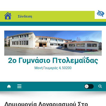
Μεταπηδήστε
blogs.sch.gr
Παρασκευή, 07 Αυγούστου, 2026
Σύνδεση
στο
περιεχόμενο
2ο Γυμνάσιο Πτολεμαΐδας
Μονή Γουμεράς 4, 50200
Δημιουργία Λογαριασμού Στο