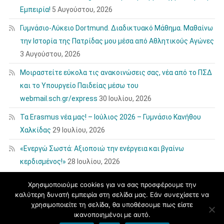
Εμπειρία!
5 Αυγούστου, 2026
Γυμνάσιο-Λύκειο Dortmund. Διαδικτυακό Μάθημα. Μαθαίνω
την Ιστορία της Πατρίδας μου μέσα από Αθλητικούς Αγώνες
3 Αυγούστου, 2026
Μοιραστείτε εύκολα τις ανακοινώσεις σας, νέα από το ΠΣΔ
και το Υπουργείο Παιδείας μέσω του
webmail.sch.gr/express
30 Ιουλίου, 2026
Τα Erasmus νέα μας! – Ιούλιος 2026 – Γυμνάσιο Κανήθου
Χαλκίδας
29 Ιουλίου, 2026
«Ενεργώ Σωστά: Αξιοποιώ την ενέργεια και βγαίνω
κερδισμένος!»
28 Ιουλίου, 2026
Χρησιμοποιούμε cookies για να σας προσφέρουμε την
καλύτερη δυνατή εμπειρία στη σελίδα μας. Εάν συνεχίσετε να
χρησιμοποιείτε τη σελίδα, θα υποθέσουμε πως είστε
ικανοποιημένοι με αυτό.
blogs.sch.gr
|
Θέμα εμφάνισης: News Portal