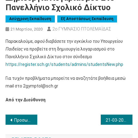
Πανελλήνιο Σχολικό Δίκτυο
Ασύγχρονη Εκπαίδευση
Εξ Αποστάσεως Εκπαίδευση
2ο ΓΥΜΝΑΣΙΟ ΠΤΟΛΕΜΑΪΔΑΣ
21 Μαρτίου, 2020
Παρακαλούμε,
αφού διαβάσετε την εγκύκλιο του Υπουργείου
Παιδείας
να προβείτε στη δημιουργία λογαριασμού στο
Πανελλήνιο Σχολικό Δίκτυο στον σύνδεσμο
https://register.sch.gr/students/admins/studentsNew.php
Για τυχόν προβλήματα μπορείτε να αναζητάτε βοήθεια μεσώ
mail στο 2gymptol@sch.gr
Από την Διεύθυνση
Πλοήγηση
Προσωρινή απαγόρευση της εκπαιδευτικής λειτουργίας όλων των εκπαιδευτικών δομών έως και 24.3.2020
21-03-2020 Παράταση απαγόρευσης λειτουργίας εκπαιδευτικών δομών έως 10/4/2020.
άρθρων